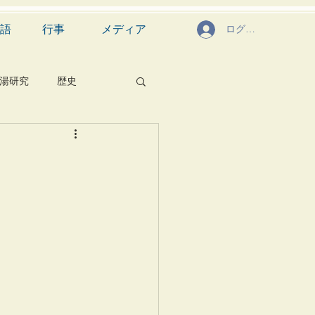
語
行事
メディア
ログイン
湯研究
歴史
菓子
食文化
芸能
茶道具