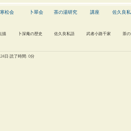
寒松会
卜翠会
茶の湯研究
講座
佐久良私
点描
卜深庵の歴史
佐久良私語
武者小路千家
茶の
月24日
読了時間: 0分
学
有職
民俗
神社
仏教
宗教
工芸
物
植物
自然科学
音楽
メディア
blog