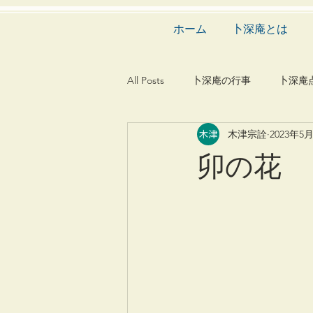
ホーム
卜深庵とは
All Posts
卜深庵の行事
卜深庵
木津宗詮
2023年5
和歌
漢詩
俳諧
文
卯の花
茶会
建築
造園
動