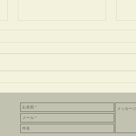
竹蒔絵溜棗
放生