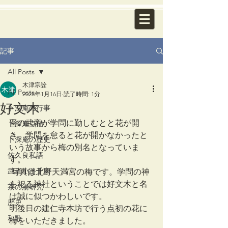
記事
All Posts
木津宗詮
All Posts
2025年1月16日
読了時間: 1分
好文木
卜深庵の行事
晋の武帝が学問に勤しむとと花が開
卜深庵点描
き、学問を怠ると花が開かなかったと
卜深庵の歴史
いう故事から梅の別名となっていま
佐久良私語
す。
武者小路千家
 写真は北野天満宮の梅です。学問の神
を祀る神社ということでは好文木と名
茶の湯研究
は誠に似つかわしいです。
歴史
明後日の建仁寺本坊で行う点初の花に
和歌
梅をいただきました。