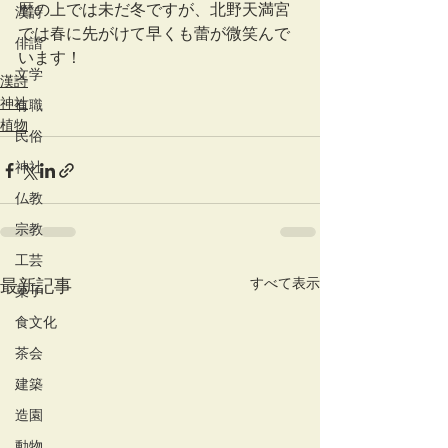
暦の上では未だ冬ですが、北野天満宮
漢詩
では春に先がけて早くも蕾が微笑んで
俳諧
います！
文学
漢詩
神社
有職
植物
民俗
神社
仏教
宗教
工芸
すべて表示
最新記事
菓子
食文化
茶会
建築
造園
動物