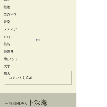
植物
自然科学
音楽
メディア
blog
芸能
茶道具
禅
コメント
放生会
愛蓮説
大学
稽古
コメントを追加…
卜深庵
一般財団法人