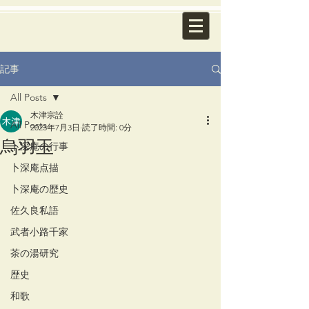
記事
All Posts
木津宗詮
All Posts
2023年7月3日
読了時間: 0分
烏羽玉
卜深庵の行事
卜深庵点描
卜深庵の歴史
佐久良私語
武者小路千家
茶の湯研究
歴史
和歌