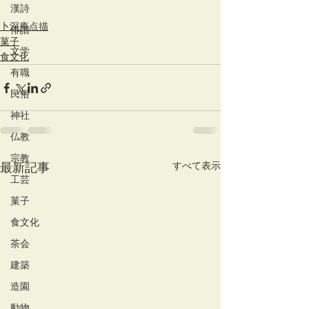
漢詩
卜深庵点描
俳諧
菓子
文学
食文化
有職
民俗
神社
仏教
宗教
すべて表示
最新記事
工芸
菓子
食文化
茶会
建築
造園
動物