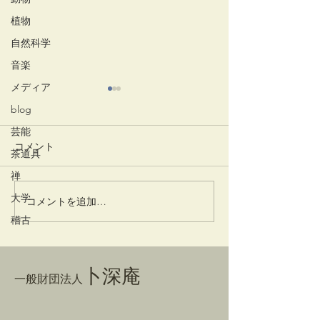
植物
自然科学
音楽
メディア
blog
芸能
コメント
竹蒔絵溜棗
放生会
茶道具
禅
大学
コメントを追加…
稽古
卜深庵
一般財団法人