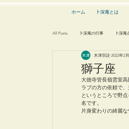
ホーム
卜深庵とは
All Posts
卜深庵の行事
卜深庵
木津宗詮
2022年2
和歌
漢詩
俳諧
文
獅子座
茶会
建築
造園
動
大徳寺管長嶺雲室高
ラブの方の依頼で、
というところで野点
名です。
片身変わりの綺麗な