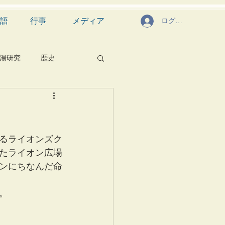
語
行事
メディア
ログイン
湯研究
歴史
菓子
食文化
芸能
茶道具
るライオンズク
たライオン広場
ンにちなんだ命
。