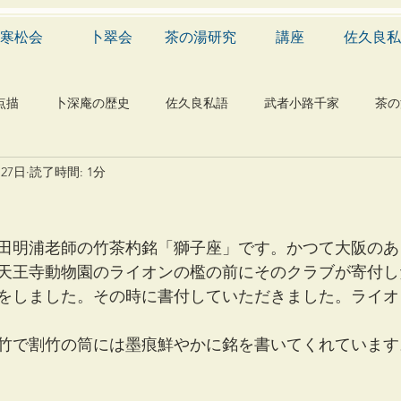
寒松会
卜翠会
茶の湯研究
講座
佐久良私
点描
卜深庵の歴史
佐久良私語
武者小路千家
茶の
月27日
読了時間: 1分
学
有職
民俗
神社
仏教
宗教
工芸
物
植物
自然科学
音楽
メディア
blog
田明浦老師の竹茶杓銘「獅子座」です。かつて大阪のあ
天王寺動物園のライオンの檻の前にそのクラブが寄付し
をしました。その時に書付していただきました。ライオ
竹で割竹の筒には墨痕鮮やかに銘を書いてくれています