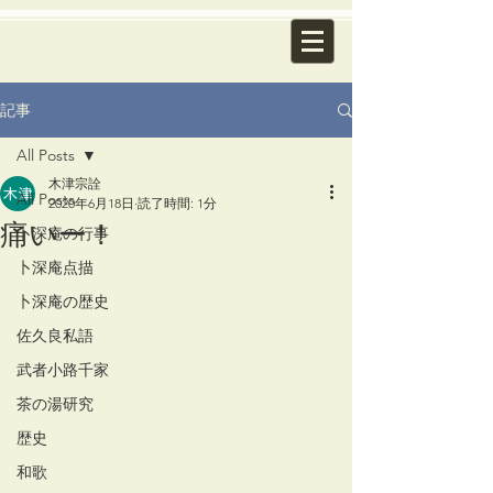
記事
All Posts
木津宗詮
All Posts
2020年6月18日
読了時間: 1分
痛いー！
卜深庵の行事
卜深庵点描
卜深庵の歴史
佐久良私語
武者小路千家
茶の湯研究
歴史
和歌