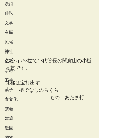
漢詩
俳諧
文学
有職
民俗
神社
妙心寺758世で13代管長の関廬山の小槌
仏教
画賛です。
宗教
工芸
此槌は宝打出す
菓子
           槌でなしのらくら
                                    ものゝあたま打
食文化
茶会
建築
造園
動物