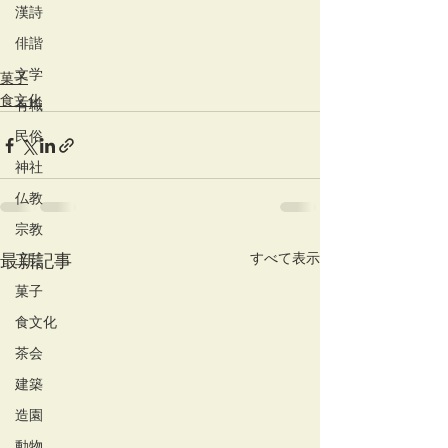
漢詩
俳諧
文学
菓子
食文化
有職
民俗
神社
仏教
宗教
すべて表示
最新記事
工芸
菓子
食文化
茶会
建築
造園
動物