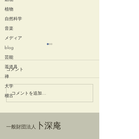
植物
自然科学
音楽
メディア
blog
芸能
茶道具
コメント
禅
大学
かぎや正秋 学
王鞬南(おうけんなん)
コメントを追加…
稽古
卜深庵
一般財団法人