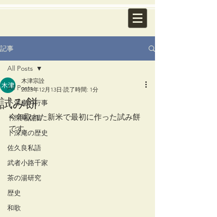
記事
All Posts
木津宗詮
All Posts
2023年12月13日
読了時間: 1分
試み餅
卜深庵の行事
今年取れた新米で最初に作った試み餅
卜深庵点描
です。
卜深庵の歴史
佐久良私語
武者小路千家
茶の湯研究
歴史
和歌