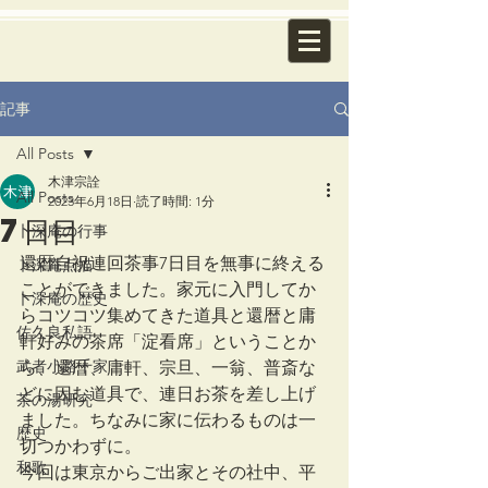
記事
All Posts
木津宗詮
All Posts
2023年6月18日
読了時間: 1分
7日目
卜深庵の行事
還暦自祝連回茶事7日目を無事に終える
卜深庵点描
ことができました。家元に入門してか
卜深庵の歴史
らコツコツ集めてきた道具と還暦と庸
佐久良私語
軒好みの茶席「淀看席」ということか
武者小路千家
ら、還暦、庸軒、宗旦、一翁、普斎な
どに因む道具で、連日お茶を差し上げ
茶の湯研究
ました。ちなみに家に伝わるものは一
歴史
切つかわずに。
和歌
今回は東京からご出家とその社中、平