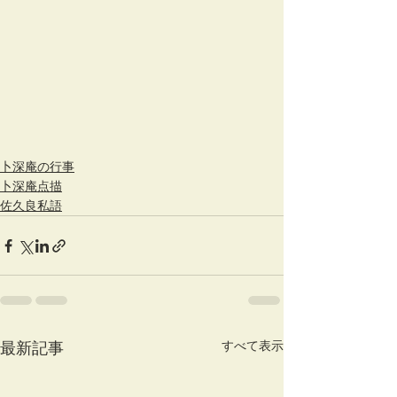
卜深庵の行事
卜深庵点描
佐久良私語
すべて表示
最新記事