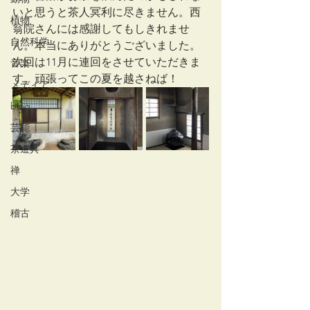
いと思うと茶人冥利に尽きません。西
植物
翁院さんには感謝してもしきれませ
自然科学
ん。本当にありがとうございました。
次回は11月に連回をさせていただきま
音楽
す。頑張ってこの夏を越さねば！
メディア
blog
芸能
茶道具
禅
大学
稽古