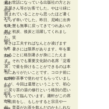
素お世話になっている出版社の方とお
漢詩
茶屋さん等がお客でした。やはり緑に
俳諧
囲まれていることから思ったほど暑く
文学
ならず幸いでした。昨日、尼崎に出奔
有職
した蟹も無事に戻ってきてつれあいの
蟹と初炭、後炭と活躍してくれまし
民俗
た。笑
神社
寒さは工夫すればなんとか凌げます
仏教
が、暑さには限界があります。年を重
ねるごとに格別暑さが身にこたえま
宗教
す。それでも重要文化財の名席「淀看
工芸
席」で釜を掛けることができるのは本
菓子
当にありがたいことです。コロナ前に
は例年茶事で使わせてもらっていまし
食文化
たが、今回は還暦ということで、初心
茶会
に戻り茶の湯の修行という格別の思い
建築
をもって臨んでいます。庸軒がこの席
造園
で点前をし、もしかすると宗旦や一
翁、普斎がお茶を飲んだのかもしれな
動物