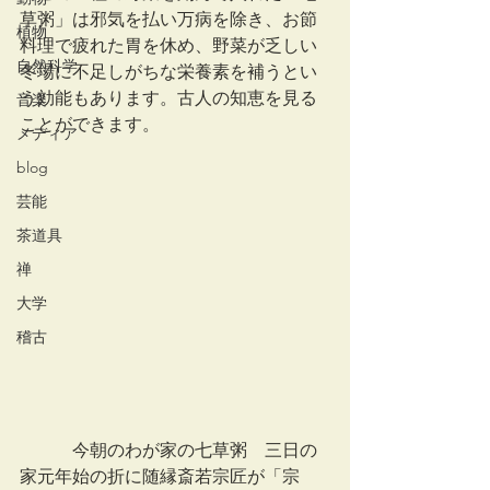
草粥」は邪気を払い万病を除き、お節
植物
料理で疲れた胃を休め、野菜が乏しい
自然科学
冬場に不足しがちな栄養素を補うとい
う効能もあります。古人の知恵を見る
音楽
ことができます。
メディア
blog
芸能
茶道具
禅
大学
稽古
　　　今朝のわが家の七草粥　三日の
家元年始の折に随縁斎若宗匠が「宗