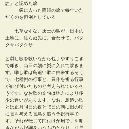
詮」と認めた箸
　　　袋に入った両細の箸で毎年いた
だくのを恒例としている
　　七草なずな、唐土の鳥が、日本の
土地に、渡らぬ先に、合わせて、バタ
クサバタクサ
と囃し歌を歌いながら包丁やすりこぎ
で叩き、当日の朝に粥に入れて炊きま
す。囃し歌は鳥追い歌に由来するそう
で、七種粥の行事と、豊作を祈る行事
が結び付いたものと考えられているそ
うです。なお歌の文句は地方により多
少の違いがあります。なお、鳥追い歌
とは正月14日の夜と15日の朝に田の稲
に害を与える害鳥を追う予祝行事で
す。それが転じて門付けが扇で手を叩
きながら祝詞をいうものとなり、江戸