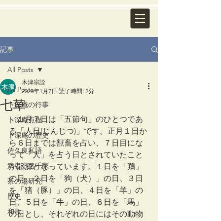
記事
All Posts
木津宗詮
All Posts
2020年1月7日
読了時間: 2分
七草
卜深庵の行事
　１月７日は「五節句」のひとつであ
卜深庵点描
る「人日(じんじつ)」です。正月１日か
卜深庵の歴史
ら６日までは獣畜を占い、７日目にな
佐久良私語
って「人」を占う日とされていたこと
武者小路千家
が起源となっています。１日を「鶏」
の日、２日を「狗（犬）」の日、３日
茶の湯研究
を「猪（豚）」の日、４日を「羊」の
歴史
日、５日を「牛」の日、６日を「馬」
和歌
の日とし、それぞれの日にはその動物