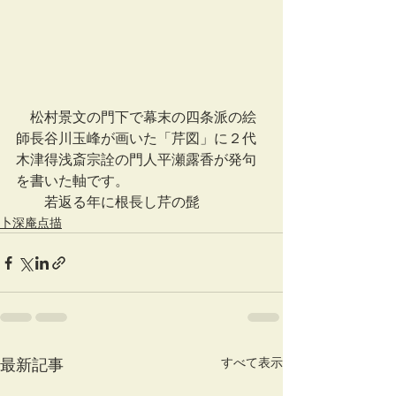
　松村景文の門下で幕末の四条派の絵
師長谷川玉峰が画いた「芹図」に２代
木津得浅斎宗詮の門人平瀬露香が発句
を書いた軸です。
　　若返る年に根長し芹の髭
卜深庵点描
すべて表示
最新記事