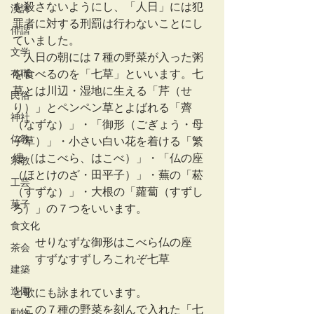
を殺さないようにし、「人日」には犯
漢詩
罪者に対する刑罰は行わないことにし
俳諧
ていました。
文学
　人日の朝には７種の野菜が入った粥
有職
を食べるのを「七草」といいます。七
草とは川辺・湿地に生える「芹（せ
民俗
り）」とペンペン草とよばれる「薺
神社
（なずな）」・「御形（ごぎょう・母
仏教
子草）」・小さい白い花を着ける「繁
縷（はこべら、はこべ）」・「仏の座
宗教
（ほとけのざ・田平子）」・蕪の「菘
工芸
（すずな）」・大根の「蘿蔔（すずし
菓子
ろ）」の７つをいいます。
食文化
　　せりなずな御形はこべら仏の座
茶会
　　すずなすずしろこれぞ七草
建築
造園
と歌にも詠まれています。
　この７種の野菜を刻んで入れた「七
動物