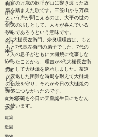
百官の万歳の歓呼が山に響き渡った故
漢詩
事を踏まえた歌です。三笠山から万歳
俳諧
という声が聞こえるのは、大平の世の
文学
到来の兆しとして、人々が喜んでいる
有職
からであろうという意味です。
8代大樋長左衛門、奈良理理吉は、もと
民俗
もと7代長左衛門の弟子でした。7代の
神社
２人の息子がともに大樋焼に従事しな
仏教
かったことから、理吉が8代大樋長左衛
門として大樋焼を継承しました。茶道
宗教
が衰退した困難な時期を耐えて大樋焼
工芸
の伝統を守り、それが今日の大樋焼の
菓子
隆盛につながったのです。
この茶碗も今日の天皇誕生日にちなん
食文化
で使います。
茶会
建築
造園
動物