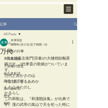
記事
All Posts
木津宗詮
All Posts
2022年2月27日
読了時間: 1分
万代
卜深庵の行事
8代大樋長左衛門(宗春)の大樋焼飴釉茶
卜深庵点描
碗です。3代聿斎の歌銘がついていま
卜深庵の歴史
す。
佐久良私語
万代とみかさの山
武者小路千家
そよはふなるあめか
したこそたのし
茶の湯研究
かるらし
歴史
この和歌は、『和漢朗詠集』が出典で
和歌
す。漢の武帝の嵩山で天を祀った時に