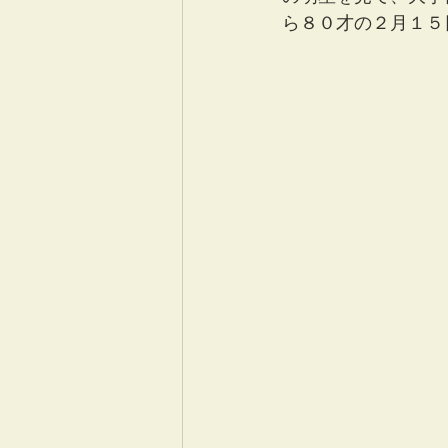
ら８０才の２月１５