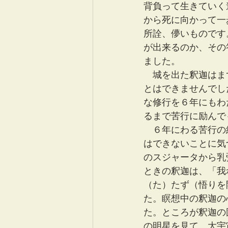
背負って生きていく
から死に向かって一
所詮、儚いものです
が出来るのか、その
ました。
　城を出た釈迦はま
とはできませんでし
な修行を６年にもわ
るまで苦行に励んで
　６年にわる苦行の
はできないことに気
のスジャータから乳
ときの釈迦は、「我
（た）たず（悟りを
た。瞑想中の釈迦の
た。ところが釈迦の
の明星を見て、大宇