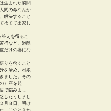
は生まれた瞬間
人間の命なんか
、解決すること
て捨てて出家し
る答えを得るこ
苦行など、過酷
皮だけの姿にな
悟りを啓くこと
身を清め、村娘
きました。その
の）座を起
悟で臨みまし
惑したりしまし
２月８日、明け
た。このときか