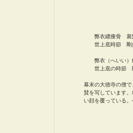
　　弊衣纒痩骨　襄
　　世上底時節　剛
　　弊衣（へいい）
　　世上底の時節　
幕末の大徳寺の僧で
賛を写しています。
い顔を覆っている。