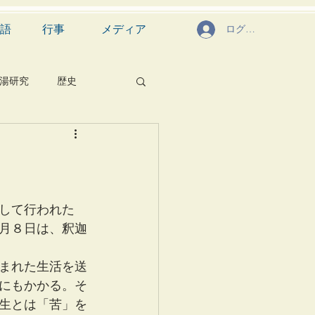
語
行事
メディア
ログイン
湯研究
歴史
菓子
食文化
芸能
茶道具
して行われた
月８日は、釈迦
まれた生活を送
にもかかる。そ
生とは「苦」を