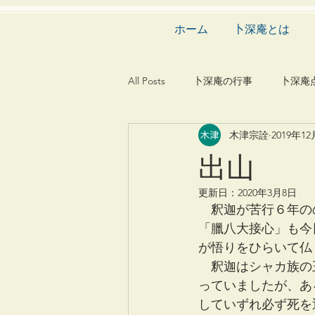
ホーム
卜深庵とは
All Posts
卜深庵の行事
卜深庵
木津宗詮
2019年1
和歌
漢詩
俳諧
文
出山
更新日：
2020年3月8日
茶会
建築
造園
動
　釈迦が苦行６年の
「臘八大接心」も今
が悟りをひらいて仏
　釈迦はシャカ族の
っていましたが、あ
していずれ必ず死を