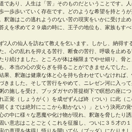
道であり、人生は「苦」そのものだということです。人
歩一歩歩いていく存在です。どのような希望を持とうが
。釈迦はこの逃れようのない苦の現実をいかに受け止め
答えを求めて２９歳の時に、王子の地位も、家族もすべ
ず2人の仙人を訪ねて教えを乞います。しかし、納得す
た。心の乱れを抑える苦行、断食の苦行、呼吸を止める
たり続けました。ところが体は極限までやせ細り、骨と
も、本当の心の安らぎを得ることができませんでした。
結果、釈迦は健康な体と心を持ち合わせていなければ、
づきました。そして苦行をやめて、ニレゼン河に入って
粥の施しを受け、ブッダガヤの菩提樹下で瞑想の座につ
れ正覚（しょうがく）を成ぜずんば終（つい）に此（こ
開くまでは絶対にここから動かない）」という決死の覚
心の中に様々な悪魔や化け物が現れ、釈迦を脅したり誘
固い意志はことごとくこれを征服し、ついに３５才の１
宙の真理を体得し悟りを開いて仏（ブッダ）になりまし