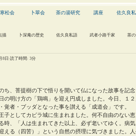
寒松会
卜翠会
茶の湯研究
講座
佐久良私
点描
卜深庵の歴史
佐久良私語
武者小路千家
茶の
2月8日
読了時間: 3分
学
有職
民俗
神社
仏教
宗教
工芸
物
植物
自然科学
音楽
メディア
blog
のち、菩提樹の下で悟りを開いて仏になった故事を記念
日の明け方の「鶏鳴」を迎え円成しました。今日、１２
・覚者・ブッダとなった事を讃える「成道会」です。
王子としてカピラ城に生まれました。何不自由のない恵
る時、「人は生まれてきた以上、必ず老いてゆく。病気
迎える（四苦）」という自然の摂理に気づきました。人