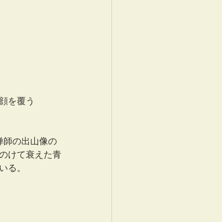
顔を覆う
禅師の出山像の
のけて衰えた青
いる。