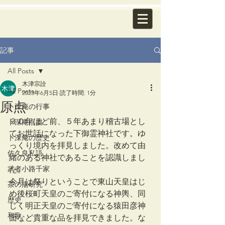
記事
All Posts
木津宗詮
All Posts
2023年6月5日
読了時間: 1分
原点
卜深庵の行事
３０年ほど前、５年あまり稽古場とし
卜深庵点描
てお世話になった下御霊神社です。ゆ
卜深庵の歴史
っくり境内を拝見しました。改めて由
佐久良私語
緒のある神社であることを認識しまし
武者小路千家
た。
今月は祭りということで東山天皇はじ
茶の湯研究
め後桜町天皇のご寄付になる神輿、同
歴史
じく明正天皇のご寄付になる猿田彦神
和歌
面など貴重な品を拝見できました。な