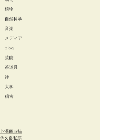
植物
自然科学
音楽
メディア
blog
芸能
茶道具
禅
大学
稽古
卜深庵点描
佐久良私語