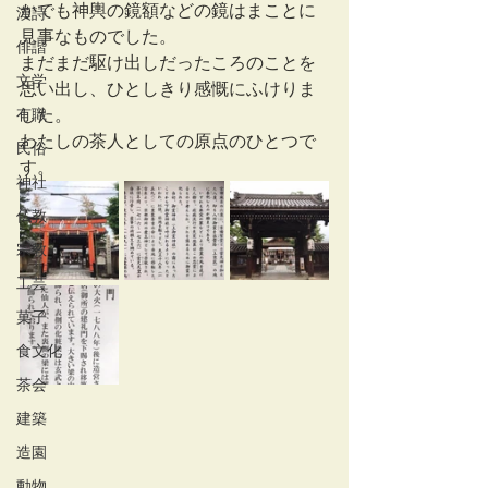
かでも神輿の鏡額などの鏡はまことに
漢詩
見事なものでした。
俳諧
まだまだ駆け出しだったころのことを
文学
思い出し、ひとしきり感慨にふけりま
有職
した。
わたしの茶人としての原点のひとつで
民俗
す。
神社
仏教
宗教
工芸
菓子
食文化
茶会
建築
造園
動物