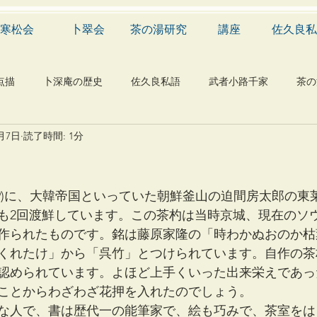
寒松会
卜翠会
茶の湯研究
講座
佐久良私
点描
卜深庵の歴史
佐久良私語
武者小路千家
茶の
0月7日
読了時間: 1分
学
有職
民俗
神社
仏教
宗教
工芸
物
植物
自然科学
音楽
メディア
blog
909)に、大韓帝国といっていた朝鮮釜山の迫間房太郎の
も2回渡鮮しています。この茶杓は当時京城、現在のソ
作られたものです。銘は藤原家隆の「時わかぬおのか枯
くれたけ」から「呉竹」とつけられています。自作の茶
認められています。よほど上手くいった出来栄えであっ
ことからわざわざ花押を入れたのでしょう。
な人で、書は歴代一の能筆家で、絵も巧みで、茶室をは