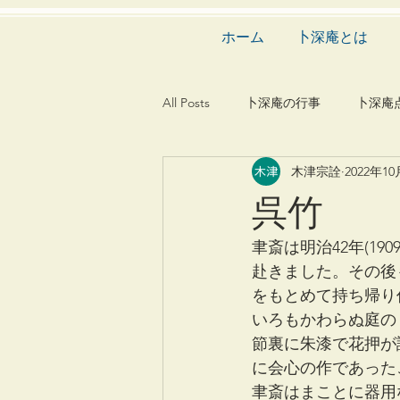
ホーム
卜深庵とは
All Posts
卜深庵の行事
卜深庵
木津宗詮
2022年1
和歌
漢詩
俳諧
文
呉竹
茶会
建築
造園
動
聿斎は明治42年(1
赴きました。その後
をもとめて持ち帰り
いろもかわらぬ庭の
節裏に朱漆で花押が
に会心の作であった
聿斎はまことに器用