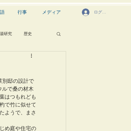
語
行事
メディア
ログイン
湯研究
歴史
菓子
食文化
芸能
茶道具
東莱別邸の設計で
ウルで桑の材木
葉はつもれども
杓で竹に似せて
たようで、まさ
じめ庭や住宅の