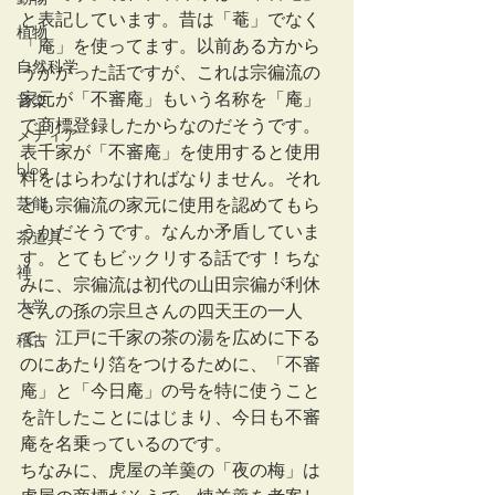
と表記しています。昔は「菴」でなく
植物
「庵」を使ってます。以前ある方から
自然科学
うかがった話ですが、これは宗徧流の
家元が「不審庵」もいう名称を「庵」
音楽
で商標登録したからなのだそうです。
メディア
表千家が「不審庵」を使用すると使用
blog
料をはらわなければなりません。それ
芸能
とも宗徧流の家元に使用を認めてもら
うかだそうです。なんか矛盾していま
茶道具
す。とてもビックリする話です！ちな
禅
みに、宗徧流は初代の山田宗徧が利休
大学
さんの孫の宗旦さんの四天王の一人
で、江戸に千家の茶の湯を広めに下る
稽古
のにあたり箔をつけるために、「不審
庵」と「今日庵」の号を特に使うこと
を許したことにはじまり、今日も不審
庵を名乗っているのです。
ちなみに、虎屋の羊羹の「夜の梅」は