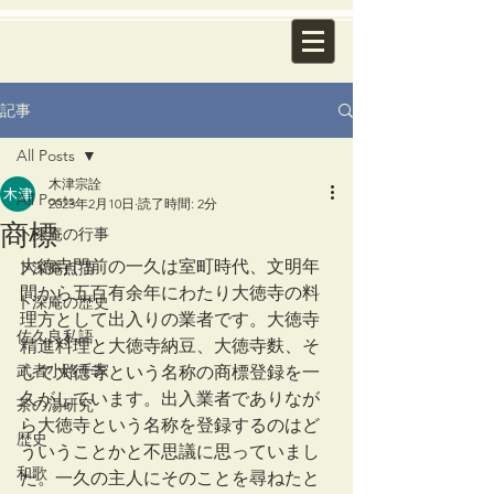
記事
All Posts
木津宗詮
All Posts
2023年2月10日
読了時間: 2分
商標
卜深庵の行事
大徳寺門前の一久は室町時代、文明年
卜深庵点描
間から五百有余年にわたり大徳寺の料
卜深庵の歴史
理方として出入りの業者です。大徳寺
佐久良私語
精進料理と大徳寺納豆、大徳寺麩、そ
武者小路千家
して大徳寺という名称の商標登録を一
久がしています。出入業者でありなが
茶の湯研究
ら大徳寺という名称を登録するのはど
歴史
ういうことかと不思議に思っていまし
和歌
た。一久の主人にそのことを尋ねたと