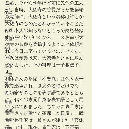
ころ、今から60年ほど前に先代の主人
漢詩
が、当時、大徳寺の管長だった後藤瑞
俳諧
巌老師に、大徳寺という名称は誰もが
文学
大徳寺のものだとわかっていることだ
有職
が、本人の知らないところで商標登録
する悪い奴がいるから、一久お前が大
民俗
徳寺の名称を登録するようにと依頼さ
神社
れて今日に至っているとのことです。
仏教
一久は創業以来、大徳寺とともに歩ん
できました。その料理は一子相伝で
宗教
す。
工芸
利休さんの茶席「不審庵」は代々表千
菓子
家で継承され、茶席の名称だけでな
く、家そのものを表す語であるととも
食文化
に、代々の家元自身を表す語として用
茶会
いられてきました。ちなみに裏千家は
建築
宗旦さんが建てた茶席「今日庵」、武
造園
者小路千家は一翁さんが建てた「官休
庵」です。現在、表千家は「不審菴」
動物