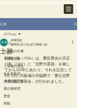
記事
All Posts
木津宗詮
All Posts
2021年6月19日
読了時間: 2分
土器
卜深庵の行事
昭和11年（1936）は、豊臣秀吉が天正
卜深庵点描
15年（1587）に「北野大茶湯」を催し
卜深庵の歴史
てから350年にあたり、それを記念して
佐久良私語
4月1日に大阪城の天臨閣で「豊公北野
武者小路千家
大茶湯記念茶会」が行われました。
茶の湯研究
歴史
和歌