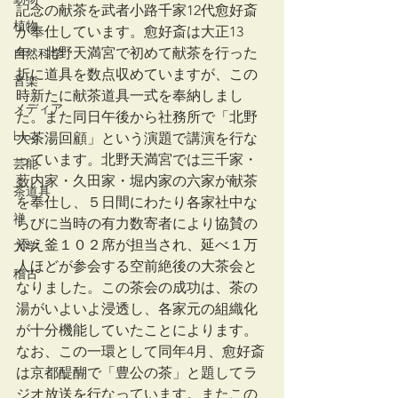
記念の献茶を武者小路千家12代愈好斎
植物
が奉仕しています。愈好斎は大正13
年、北野天満宮で初めて献茶を行った
自然科学
折に道具を数点収めていますが、この
音楽
時新たに献茶道具一式を奉納しまし
メディア
た。また同日午後から社務所で「北野
blog
大茶湯回顧」という演題で講演を行な
っています。北野天満宮では三千家・
芸能
薮内家・久田家・堀内家の六家が献茶
茶道具
を奉仕し、５日間にわたり各家社中な
禅
らびに当時の有力数寄者により協賛の
添え釜１０２席が担当され、延べ１万
大学
人ほどが参会する空前絶後の大茶会と
稽古
なりました。この茶会の成功は、茶の
湯がいよいよ浸透し、各家元の組織化
が十分機能していたことによります。
なお、この一環として同年4月、愈好斎
は京都醍醐で「豊公の茶」と題してラ
ジオ放送を行なっています。またこの