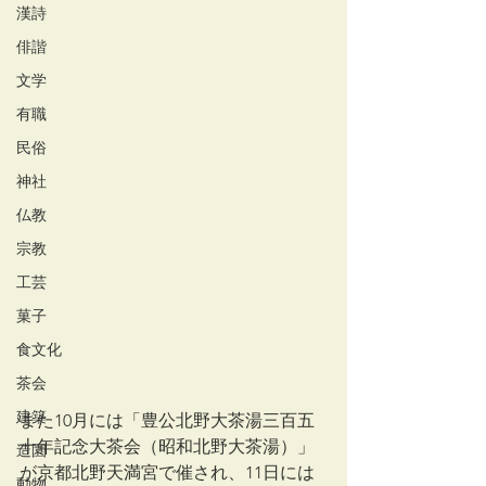
漢詩
俳諧
文学
有職
民俗
神社
仏教
宗教
工芸
菓子
食文化
茶会
建築
また10月には「豊公北野大茶湯三百五
十年記念大茶会（昭和北野大茶湯）」
造園
が京都北野天満宮で催され、11日には
動物