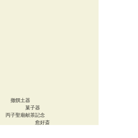
　撤饌土器
　　　　菓子器
丙子聖廟献茶記念　
　　　　　　愈好斎
茶の湯研究