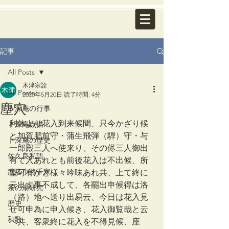
記事
All Posts
木津宗詮
All Posts
2020年5月20日
読了時間: 4分
塵穴
卜深庵の行事
利休より花入到来候間、只今かざり候
卜深庵点描
と加賀肥前守・蒲生飛弾（騨）守・与
卜深庵の歴史
一郎殿三人へ使来り、その侭三人御出
佐久良私語
有て入あれとも前後花入は不出候、所
武者小路千家
望可有かと様々吟味あれ共、上て終に
云出す事不成して、各罷出申候得は洛
茶の湯研究
（路）地へ送り出易云、今日は花入見
歴史
せ可申為に申入候き、花入御覧哉と云
和歌
へ共、客衆終に花入を不得見候、座