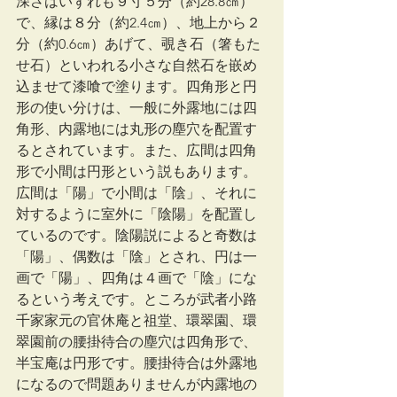
深さはいずれも９寸５分（約28.8㎝）
で、縁は８分（約2.4㎝）、地上から２
分（約0.6㎝）あげて、覗き石（箸もた
せ石）といわれる小さな自然石を嵌め
込ませて漆喰で塗ります。四角形と円
形の使い分けは、一般に外露地には四
角形、内露地には丸形の塵穴を配置す
るとされています。また、広間は四角
形で小間は円形という説もあります。
広間は「陽」で小間は「陰」、それに
対するように室外に「陰陽」を配置し
ているのです。陰陽説によると奇数は
「陽」、偶数は「陰」とされ、円は一
画で「陽」、四角は４画で「陰」にな
るという考えです。ところが武者小路
千家家元の官休庵と祖堂、環翠園、環
翠園前の腰掛待合の塵穴は四角形で、
半宝庵は円形です。腰掛待合は外露地
になるので問題ありませんが内露地の