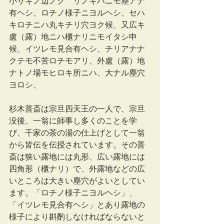
小サキノ辺ノクゝリノキハニモ塵アナ
有ヘシ、ロチノ様子ニヨルヘシ、セハ
キロチニハ丸キチリ穴ヨク候、又広キ
盧（露）地ニハ櫃ナリニモイタシ申
候、イツレモ見合有ヘシ、チリアナナ
クテモ不苦ロチモアリ、外盧（露）地
ナトノ場モヒロキ所ニハ、大ナル塵穴
ヨロシ、
杉木普斎は宗旦四天王の一人で、宗旦
没後、一翁に師事し多くのことを学
び、千家の茶の湯の仕上げとして一翁
から皆伝を伝授されています。その普
斎は狭い露地には丸形、広い露地には
四角形（櫃ナリ）で、外露地などの広
いところは大きい塵穴がよいとしてい
ます。「ロチノ様子ニヨルヘシ」、
「イツレモ見合有ヘシ」とあり露地の
様子により斟酌しなければならないと