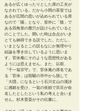
あるが広くゆったりとした席の工夫が
なされている。だから小間の茶室では
あるが広間の思いが込められている席
なので「陽」となり、室外に「陰」で
ある四角形の塵穴が設けられていると
のことでした。聞いた時は合点がいき
とても納得できる説でした。ただし、
いまとなるとこの説もなにか無理やり
結論を導き出しているように思いま
す。官休庵にそのような思想性がある
ようには思えません。また、以前、
『千一翁宗守』で、官休庵の席名であ
る「官休」は喧騒の市中から脱して
「大隠」になるという石川丈山の漢詩
に感銘を受け、一翁の依頼で宗旦が命
名したとしたという私の考えと合いま
せん。杉木普斎がその伝書に、