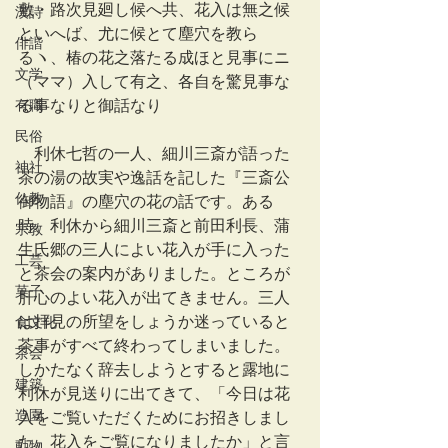
敷・路次見廻し候へ共、花入は無之候
漢詩
といへば、尤に候とて塵穴を教ら
俳諧
るヽ、椿の花之落たる成ほと見事にニ
文学
（ママ）入して有之、各自を驚見事な
有職
る事なりと御話なり
民俗
　利休七哲の一人、細川三斎が語った
神社
茶の湯の故実や逸話を記した『三斎公
仏教
御物語』の塵穴の花の話です。ある
時、利休から細川三斎と前田利長、蒲
宗教
生氏郷の三人によい花入が手に入った
工芸
と茶会の案内がありました。ところが
菓子
肝心のよい花入が出てきません。三人
は拝見の所望をしょうか迷っていると
食文化
茶事がすべて終わってしまいました。
茶会
しかたなく辞去しようとすると露地に
建築
利休が見送りに出てきて、「今日は花
造園
入をご覧いただくためにお招きしまし
た。花入をご覧になりましたか」と言
動物