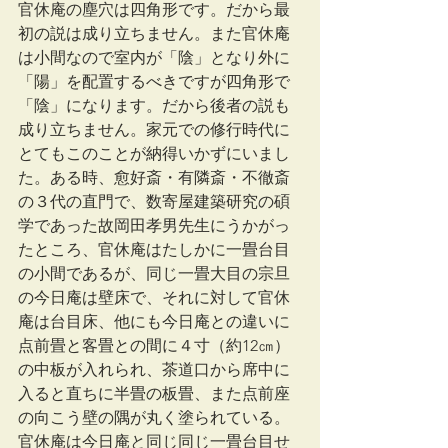
官休庵の塵穴は四角形です。だから最
初の説は成り立ちません。また官休庵
は小間なので室内が「陰」となり外に
「陽」を配置するべきですが四角形で
「陰」になります。だから後者の説も
成り立ちません。家元での修行時代に
とてもこのことが納得いかずにいまし
た。ある時、愈好斎・有隣斎・不徹斎
の３代の直門で、数寄屋建築研究の碩
学であった故岡田孝男先生にうかがっ
たところ、官休庵はたしかに一畳台目
の小間であるが、同じ一畳大目の宗旦
の今日庵は壁床で、それに対して官休
庵は台目床、他にも今日庵との違いに
点前畳と客畳との間に４寸（約12㎝）
の中板が入れられ、茶道口から席中に
入ると直ちに半畳の板畳、また点前座
の向こう壁の隅が丸く塗られている。
官休庵は今日庵と同じ同じ一畳台目せ