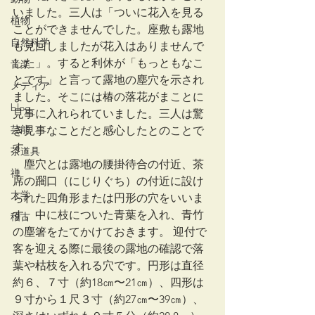
いました。三人は「ついに花入を見る
植物
ことができませんでした。座敷も露地
自然科学
も見回しましたが花入はありませんで
した」。すると利休が「もっともなこ
音楽
とです」と言って露地の塵穴を示され
メディア
ました。そこには椿の落花がまことに
blog
見事に入れられていました。三人は驚
芸能
き見事なことだと感心したとのことで
す。
茶道具
　塵穴とは露地の腰掛待合の付近、茶
禅
席の躙口（にじりぐち）の付近に設け
大学
られた四角形または円形の穴をいいま
す。中に枝についた青葉を入れ、青竹
稽古
の塵箸をたてかけておきます。 迎付で
客を迎える際に最後の露地の確認で落
葉や枯枝を入れる穴です。円形は直径
約６、７寸（約18㎝〜21㎝）、四形は
９寸から１尺３寸（約27㎝〜39㎝）、