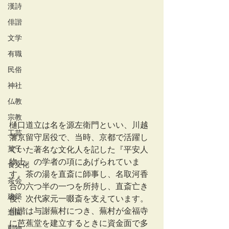
漢詩
俳諧
文学
有職
民俗
神社
仏教
宗教
樋口道立は名を源左衛門といい、川越
工芸
藩京留守居役で、当時、京都で活躍し
菓子
ていた著名な文化人を記した『平安人
物士』の学者の項にあげられていま
食文化
す。茶の湯を直斎に師事し、名取河香
茶会
合の六つ半の一つを所持し、直斎亡き
建築
後、次代家元一啜斎を支えています。
俳諧は与謝蕪村につき、蕪村が金福寺
造園
に芭蕉堂を建立するときに資金面で多
動物