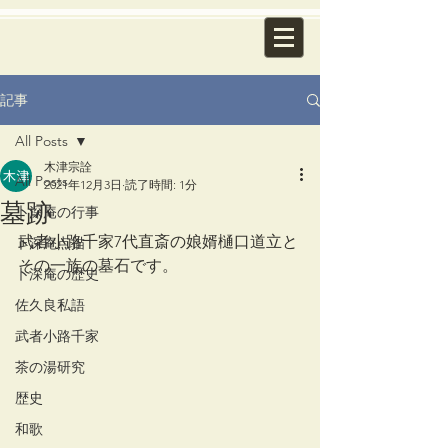
記事
All Posts
木津宗詮
All Posts
2021年12月3日
読了時間: 1分
墓跡
卜深庵の行事
武者小路千家7代直斎の娘婿樋口道立と
卜深庵点描
その一族の墓石です。
卜深庵の歴史
佐久良私語
武者小路千家
茶の湯研究
歴史
和歌