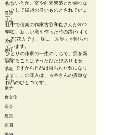
らないとか、富や商売繁盛とか倒れな
漢詩
いとして縁起の良いものとされていま
俳諧
す。
文学
社中で信楽の作家古谷和也さんが2012
有職
年に、新しい窯を作った時の蹲(うずく
まる)花入です。底に「左馬」が彫られ
民俗
ています。
神社
ひとりの作家の一生のうちで、窯を新
仏教
築することはそうたびたびありませ
ん。ですから作品は限られた数になり
宗教
ます。この花入は、古谷さんの貴重な
工芸
作品のひとつです。
菓子
食文化
茶会
建築
造園
動物