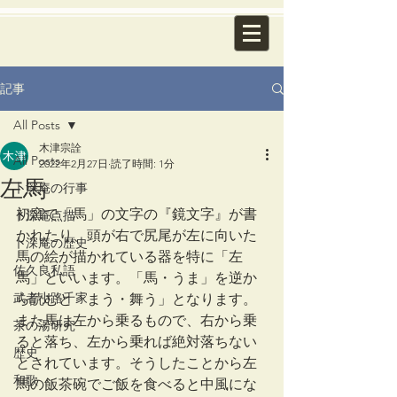
記事
All Posts
木津宗詮
All Posts
2022年2月27日
読了時間: 1分
左馬
卜深庵の行事
初窯で「馬」の文字の『鏡文字』が書
卜深庵点描
かれたり、頭が右で尻尾が左に向いた
卜深庵の歴史
馬の絵が描かれている器を特に「左
佐久良私語
馬」といいます。「馬・うま」を逆か
武者小路千家
ら読むと「まう・舞う」となります。
また馬は左から乗るもので、右から乗
茶の湯研究
ると落ち、左から乗れば絶対落ちない
歴史
とされています。そうしたことから左
和歌
馬の飯茶碗でご飯を食べると中風にな