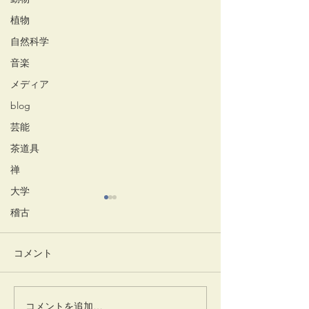
植物
自然科学
音楽
メディア
blog
芸能
茶道具
禅
大学
稽古
コメント
放生会
井でし月かも
コメントを追加…