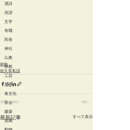
漢詩
俳諧
文学
有職
民俗
神社
仏教
和歌
宗教
佐久良私語
工芸
菓子
食文化
茶会
建築
すべて表示
最新記事
造園
動物