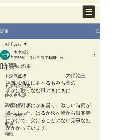
記事
All Posts
木津宗詮
All Posts
2023年11月14日
読了時間: 1分
時雨
卜深庵の行事
　　　　　　　　　　　　大伴池主
卜深庵点描
神無月時雨にあへるもみち葉の
卜深庵の歴史
吹かば散りなむ風のまにまに
佐久良私語
武者小路千家
一天にわかにかき曇り、激しい時雨が
降りました。はるか松ヶ崎から銀閣寺
茶の湯研究
にかけて、欠けることのない見事な虹
歴史
がかかっています。
和歌