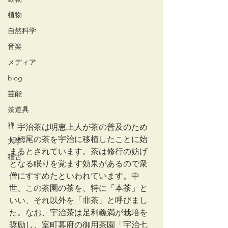
植物
自然科学
音楽
メディア
blog
芸能
茶道具
禅
　宇治茶は明恵上人が茶の普及のため
に栂尾の茶を宇治に移植したことに始
大学
まるとされています。茶は修行の妨げ
稽古
となる眠りを覚ます効果があるので衆
僧にすすめたといわれています。中
世、この茶園の茶を、特に「本茶」と
いい、それ以外を「非茶」と呼びまし
た。なお、宇治茶は足利義満が栽培を
奨励し、室町幕府の御用茶園「宇治七