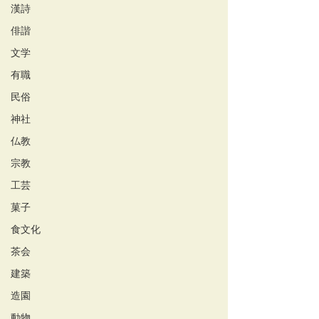
漢詩
俳諧
文学
有職
民俗
神社
仏教
宗教
工芸
菓子
食文化
茶会
建築
造園
動物