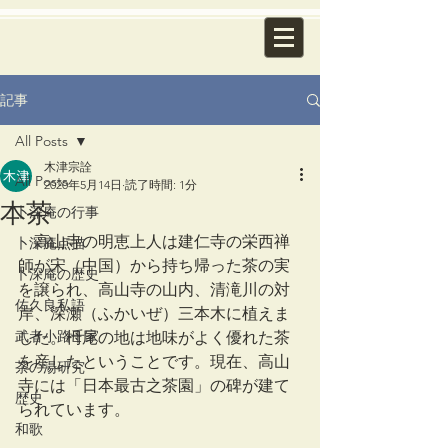
記事
All Posts
木津宗詮
All Posts
2020年5月14日
読了時間: 1分
本茶
卜深庵の行事
　高山寺の明恵上人は建仁寺の栄西禅
卜深庵点描
師が宋（中国）から持ち帰った茶の実
卜深庵の歴史
を譲られ、高山寺の山内、清滝川の対
佐久良私語
岸、深瀬（ふかいぜ）三本木に植えま
武者小路千家
した。栂尾の地は地味がよく優れた茶
を産したということです。現在、高山
茶の湯研究
寺には「日本最古之茶園」の碑が建て
歴史
られています。
和歌