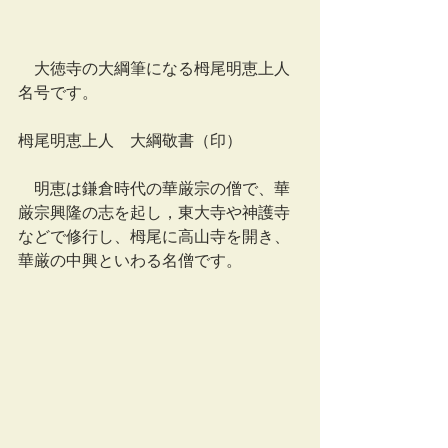
　大徳寺の大綱筆になる栂尾明恵上人
名号です。
栂尾明恵上人　大綱敬書（印）
　明恵は鎌倉時代の華厳宗の僧で、華
厳宗興隆の志を起し，東大寺や神護寺
などで修行し、栂尾に高山寺を開き、
華厳の中興といわる名僧です。