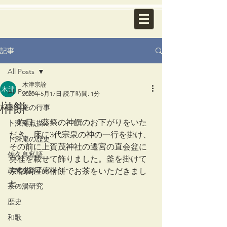
記事
All Posts
木津宗詮
All Posts
2020年5月17日
読了時間: 1分
榊餅
卜深庵の行事
　昨日、葵祭の神饌のお下がりをいた
卜深庵点描
だき、床に3代宗泉の神の一行を掛け、
卜深庵の歴史
その前に上賀茂神社の遷宮の直会盆に
佐久良私語
葵桂を載せて飾りました。釜を掛けて
武者小路千家
京都鶴屋の榊餅でお茶をいただきまし
た。
茶の湯研究
歴史
和歌