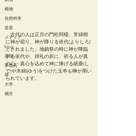
植物
自然科学
音楽
　古代の人は正月の門松同様、常緑樹
メディア
に神が宿り、神が降りる依代(よりしろ)
blog
とされました。地鎮祭の時に神が降臨
芸能
する依代や、拝礼の折に、祈る人が真
の心・真心を込めて神に捧げる紙垂(し
茶道具
で)や木綿(ゆう)をつけた玉串も榊が用い
禅
られています。
大学
稽古