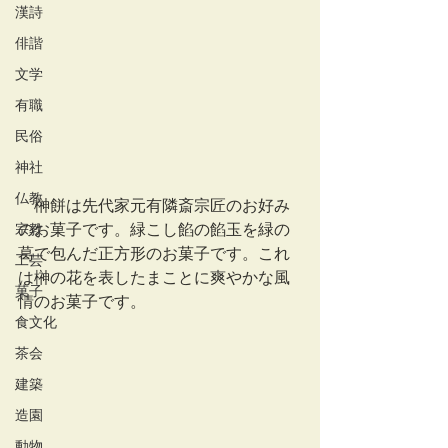
漢詩
俳諧
文学
有職
民俗
神社
仏教
　榊餅は先代家元有隣斎宗匠のお好み
のお菓子です。緑こし餡の餡玉を緑の
宗教
葛で包んだ正方形のお菓子です。これ
工芸
は榊の花を表したまことに爽やかな風
菓子
情のお菓子です。
食文化
茶会
建築
造園
動物