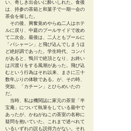
い、奇しき出会いに酔いしれた。食後
は、持参の茶箱と和菓子で一期一会の
茶会を催した。
　その後、興奮覚めやらぬ二人はホテ
ルに戻り、中庭のプールサイドで改め
て二次会。最後は、二人ともプールに
「バシャーン」と飛び込んでしまうほ
ど絶好調であった。学生時代、コンパ
があると、鴨川で絶頂となり、お終い
は川渡りをする風潮があった。飛び込
むという行為はそれ以来、まさに三十
数年ぶりの体験である。が、その時、
突如、「カチーン」とひらめいたの
だ。
　当時、私は機関誌に家元の茶室「半
宝庵」について執筆をしている最中で
あったが、かねがねこの茶室の名称に
疑問を抱いていた。これまで述べれて
いるいずれの説も説得力がない。それ