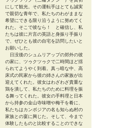
にして観光。その運転手はとても誠実
で親切な青年で、私たちのわがままな
希望にできる限り沿うように努めてく
れた。そこで彼なら！　と確信し、私
たちは彼に片言の英語と身振り手振り
で、ぜひとも彼の自宅を訪問したいと
お願いした。
　日没後のシュムリアップの郊外の彼
の家に、ツゥクツゥクで二時間ほど揺
られてようやく到着。真っ暗な中、高
床式の民家から彼の姉さんの家族が出
迎えてくれた。彼女はわざわざ貴重な
鶏を潰して、私たちのために料理を振
る舞ってくれた。彼女の手料理と日本
から持参の金山寺味噌や梅干を肴に、
私たちはカンボジアの名も知らぬ村の
家族との宴に興じた。そして、今まで
体験したものと比較することのできな