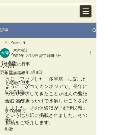
記事
All Posts
木津宗詮
All Posts
2019年12月22日
読了時間: 3分
氷解
卜深庵の行事
更新日：
2020年3月8日
卜深庵点描
昨日、アップした「多宝塔」に記した
卜深庵の歴史
ように、かつてカンボジアで、長年に
佐久良私語
わたり探求してきたことがほんの些細
なことがきっかけで氷解したことを記
武者小路千家
しました。その体験談が『紀伊民報』
茶の湯研究
という地方紙に掲載されました。その
歴史
原稿をご紹介します。
和歌