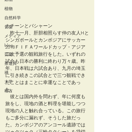
植物
自然科学
カチーンとバシャーン
音楽
　昨十一月、肝胆相照らす仲の友人Hと
メディア
シンガポールとカンボジアにサッカー
blog
2018ＦＩＦＡワールドカップ・アジア
二次予選の観戦旅行をした。いずれの
芸能
試合も日本の勝利に終わり万々歳。昨
茶道具
年、日本戦は六試合あり、九月の埼玉
禅
に引き続きこの試合とで三つ観戦でき
大学
たことはまことに幸運なことであっ
た。
稽古
　彼とは国内外を問わず、年に何度も
旅をし、現地の酒と料理を堪能しつつ
現地の人と触れ合っている。この旅行
もご多分に漏れず、そうした旅だっ
た。カンボジアのアンコール遺跡では
ツゥクツゥク（三輪タクシー）を貸切