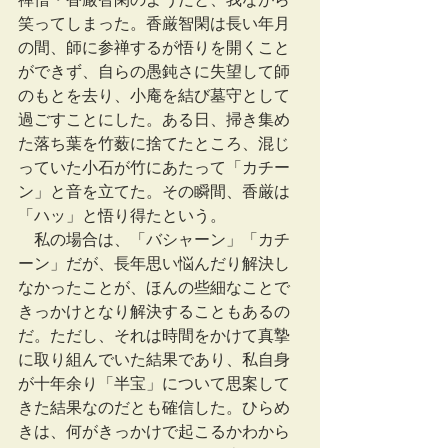
笑ってしまった。香厳智閑は長い年月
の間、師に参禅するが悟りを開くこと
ができず、自らの愚鈍さに失望して師
のもとを去り、小庵を結び墓守として
過ごすことにした。ある日、掃き集め
た落ち葉を竹薮に捨てたところ、混じ
っていた小石が竹にあたって「カチー
ン」と音を立てた。その瞬間、香厳は
「ハッ」と悟り得たという。
　私の場合は、「バシャーン」「カチ
ーン」だが、長年思い悩んだり解決し
なかったことが、ほんの些細なことで
きっかけとなり解決することもあるの
だ。ただし、それは時間をかけて真摯
に取り組んでいた結果であり、私自身
が十年余り「半宝」について思案して
きた結果なのだとも確信した。ひらめ
きは、何がきっかけで起こるかわから