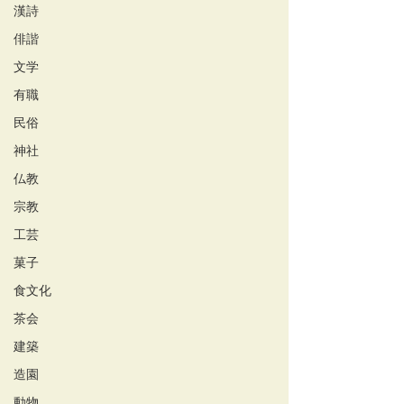
漢詩
俳諧
文学
有職
民俗
神社
仏教
宗教
工芸
菓子
食文化
茶会
建築
造園
動物