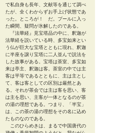
で私自身も長年、文献等を通じて調べ
たが、全くわからずお手上げ状態であ
った。ところが！　だ。プールに入っ
た瞬間、疑問が氷解したのである。
　『法華経』見宝塔品の中に、釈迦が
法華経を説いている時、多宝如来とい
う仏が巨大な宝塔とともに現れ、釈迦
に半座を譲り宝塔に二人並んで説法を
した故事がある。宝塔は茶室、多宝如
来は亭主、釈迦は客。茶室の中では主
客は平等であるとともに、主は主とし
て、客は客としての区別は厳然とあ
る。それが茶会では主は客を思い、客
は主を思い、主客が一体となるのが茶
の湯の理想である。つまり、「半宝」
は、この茶の湯の理想をその名に込め
たものなのである。
　このひらめきは、まるで中国唐代の
禅僧・香厳智閑のようだと、我ながら