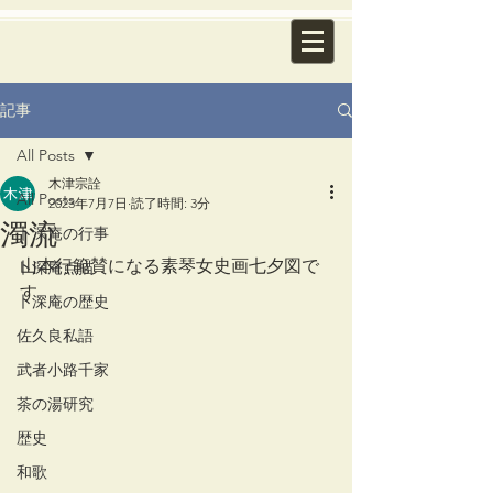
記事
All Posts
木津宗詮
All Posts
2023年7月7日
読了時間: 3分
濁流
卜深庵の行事
山本行範賛になる素琴女史画七夕図で
卜深庵点描
す。
卜深庵の歴史
佐久良私語
武者小路千家
茶の湯研究
歴史
和歌