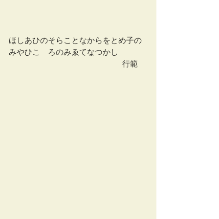
ほしあひのそらことなからをとめ子の
みやひこゝろのみゑてなつかし
                                                          行範