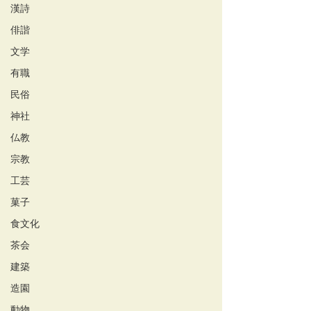
漢詩
俳諧
文学
有職
民俗
神社
仏教
宗教
工芸
菓子
食文化
茶会
建築
造園
動物