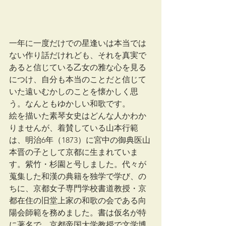
一年に一度だけでの星逢いは本当では
ない作り話だけれども、それを真実で
あると信じている乙女の雅な心を見る
につけ、自分も本当のことだと信じて
いた遠いむかしのことを懐かしく思
う。なんともゆかしい和歌です。
絵を描いた素琴女史はどんな人かわか
りませんが、着賛している山本行範
は、明治6年（1873）に宮中の御典医山
本晋の子として京都に生まれていま
す。紫竹・杉園と号しました。代々が
蒐集した和漢の典籍を独学で学び、の
ちに、京都女子専門学校書道教授・京
都在住の旧堂上家の和歌の会である向
陽会師範を務めました。書は仮名が特
に著名で、京都帝国大学教授で文学博