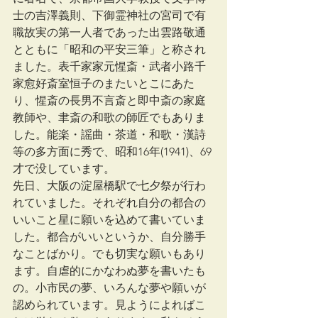
士の吉澤義則、下御霊神社の宮司で有
職故実の第一人者であった出雲路敬通
とともに「昭和の平安三筆」と称され
ました。表千家家元惺斎・武者小路千
家愈好斎室恒子のまたいとこにあた
り、惺斎の長男不言斎と即中斎の家庭
教師や、聿斎の和歌の師匠でもありま
した。能楽・謡曲・茶道・和歌・漢詩
等の多方面に秀で、昭和16年(1941)、69
才で没しています。
先日、大阪の淀屋橋駅で七夕祭が行わ
れていました。それぞれ自分の都合の
いいこと星に願いを込めて書いていま
した。都合がいいというか、自分勝手
なことばかり。でも切実な願いもあり
ます。自虐的にかなわぬ夢を書いたも
の。小市民の夢、いろんな夢や願いが
認められています。見ようによればこ