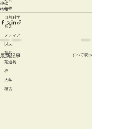
神社
植物
植物
自然科学
音楽
メディア
blog
芸能
すべて表示
最新記事
茶道具
禅
大学
稽古