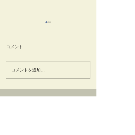
コメント
一味神水
竹蒔絵溜棗
コメントを追加…
卜深庵
一般財団法人
​お問合せ