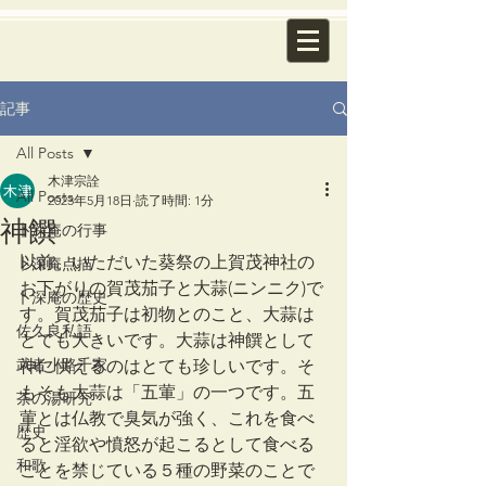
記事
All Posts
木津宗詮
All Posts
2023年5月18日
読了時間: 1分
神饌
卜深庵の行事
以前、いただいた葵祭の上賀茂神社の
卜深庵点描
お下がりの賀茂茄子と大蒜(ニンニク)で
卜深庵の歴史
す。賀茂茄子は初物とのこと、大蒜は
佐久良私語
とても大きいです。大蒜は神饌として
武者小路千家
神に供えるのはとても珍しいです。そ
もそも大蒜は「五葷」の一つです。五
茶の湯研究
葷とは仏教で臭気が強く、これを食べ
歴史
ると淫欲や憤怒が起こるとして食べる
和歌
ことを禁じている５種の野菜のことで