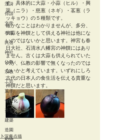
す。具体的に大蒜・小蒜（ヒル）・興
漢詩
渠（ニラ）・慈葱（ネギ）・茖葱（ラ
俳諧
ッキョウ）の５種類です。
文学
確かなことはわかりませんが、多分、
有職
大蒜を神饌として供える神社は他にな
いのではないかと思います。神宮も春
民俗
日大社、石清水八幡宮の神饌にはあり
神社
ません。古くは大蒜も供えられていた
仏教
のが、仏教の影響で無くなったのでは
ないかと考えています。いずれにしろ
宗教
古代の日本人の食生活を伝える貴重な
工芸
神饌だと思います。
菓子
食文化
茶会
建築
造園
卜深庵点描
動物