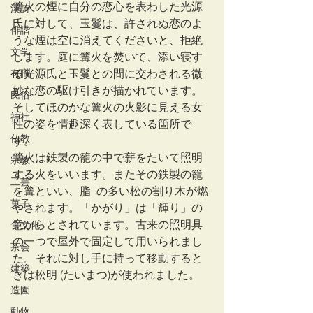
篝火の煙に自分の恋心を表わした光源
漢詩
氏に対して、玉鬘は、許されぬ恋のよ
俳諧
うな煙は空に消えてくださいと、拒絶
文学
します。庭に篝火を焚いて、添い寝す
有職
る光源氏と玉鬘との間に交わされる微
妙な恋の駆け引きが描かれています。
民俗
そしてほのかな篝火の火影に見える女
神社
性の姿を情趣深く表している箇所で
仏教
す。
篝火は鉄製の籠の中で薪をたいて照明
宗教
する火をいいます。またその鉄製の籠
工芸
を篝といい、脂  の多い松の割り木が燃
菓子
やされます。「かがり」は「輝り」の
意からとされています。古来の照明具
食文化
の一つで屋外で固定して用いられまし
茶会
た。それに対し手に持って移動すると
建築
きは松明 (たいまつ)が使われました。
造園
動物