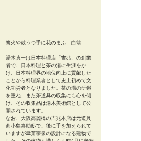
篝火や鼓うつ手に花のまふ　白翁
湯木貞一は日本料理店「吉兆」の創業
者で、日本料理と茶の湯に生涯をか
け、日本料理界の地位向上に貢献した
ことから料理業者として史上初めて文
化功労者となりました。茶の湯の研鑚
を重ね、また茶道具の収集にも心を傾
け、その収集品は湯木美術館として公
開されています。
なお、大阪高麗橋の吉兆本店は元道具
商小島嘉助邸で、後に手を加えられて
いますが聿斎宗泉の設計になる建物で
した。その建物も惜しくも昨4月に老朽