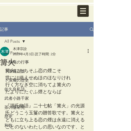
記事
All Posts
木津宗詮
All Posts
2023年4月3日
読了時間: 2分
篝火
卜深庵の行事
篝火にたちそふ恋の煙こそ
卜深庵点描
世には絶えせぬほのほなりけれ
卜深庵の歴史
行く方なき空に消ちてよ篝火の
佐久良私語
たよりにたぐふ煙とならば
武者小路千家
『源氏物語』二十七帖「篝火」の光源
茶の湯研究
氏どうこう玉鬘の贈答歌です。篝火と
歴史
ともに立ち上る恋の煙は永遠に消える
和歌
ことのないわたしの思いなのです、と