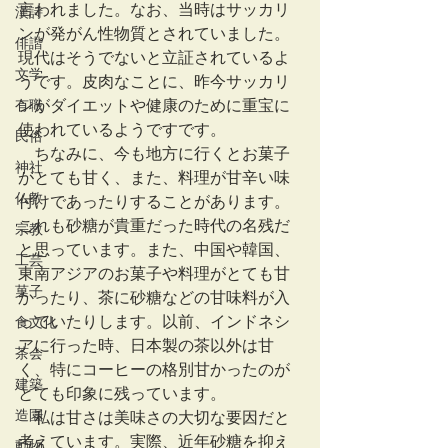
言われました。なお、当時はサッカリ
漢詩
ンが発がん性物質とされていました。
俳諧
現代はそうでないと立証されているよ
文学
うです。皮肉なことに、昨今サッカリ
有職
ンがダイエットや健康のために重宝に
使われているようですです。
民俗
　ちなみに、今も地方に行くとお菓子
神社
がとても甘く、また、料理が甘辛い味
仏教
付けであったりすることがあります。
これも砂糖が貴重だった時代の名残だ
宗教
と思っています。また、中国や韓国、
工芸
東南アジアのお菓子や料理がとても甘
菓子
かったり、茶に砂糖などの甘味料が入
っていたりします。以前、インドネシ
食文化
アに行った時、日本製の茶以外は甘
茶会
く、特にコーヒーの格別甘かったのが
建築
とても印象に残っています。
造園
　私は甘さは美味さの大切な要因だと
考えています。実際、近年砂糖を抑え
動物