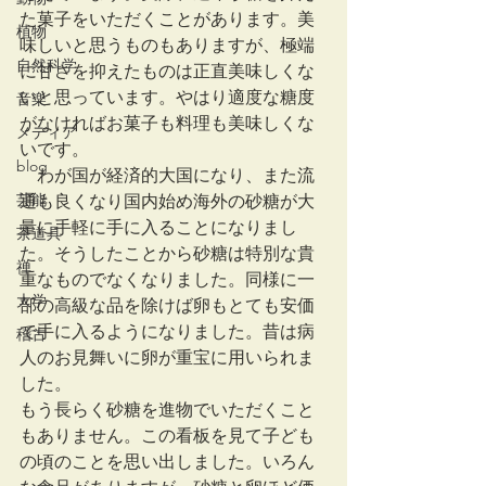
た菓子をいただくことがあります。美
植物
味しいと思うものもありますが、極端
自然科学
に甘さを抑えたものは正直美味しくな
いと思っています。やはり適度な糖度
音楽
がなければお菓子も料理も美味しくな
メディア
いです。
blog
　わが国が経済的大国になり、また流
芸能
通も良くなり国内始め海外の砂糖が大
量に手軽に手に入ることになりまし
茶道具
た。そうしたことから砂糖は特別な貴
禅
重なものでなくなりました。同様に一
大学
部の高級な品を除けば卵もとても安価
で手に入るようになりました。昔は病
稽古
人のお見舞いに卵が重宝に用いられま
した。
もう長らく砂糖を進物でいただくこと
もありません。この看板を見て子ども
の頃のことを思い出しました。いろん