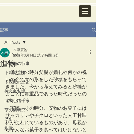
記事
All Posts
木津宗詮
All Posts
2020年3月14日
読了時間: 2分
進物
卜深庵の行事
　子どもの時分父親が婚礼や何かの祝
卜深庵点描
いの会で大の形をした砂糖をもらって
卜深庵の歴史
きました。今から考えてみると砂糖が
佐久良私語
まことに貴重品であった時代だったの
武者小路千家
です。
　実際、その時分、安物のお菓子には
茶の湯研究
サッカリンやチクロといった人工甘味
歴史
料が使われているものがあり、母親か
和歌
らそんなお菓子を食べてはいけないと