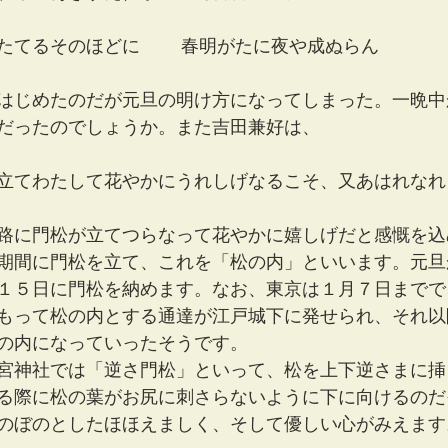
たてるそのほどに 　　春明がたに夜や成ぬらん
はじめたのだが元旦の明け方になってしまった。一晩中
だったのでしょうか。また吉田兼好は、
立てわたして花やかにうれしげなるこそ、又あはれなれ
路に門松が立てつらなって花やかに嬉しげだと感慨を込
期間に門松を立て、これを「松の内」といいます。元旦
１５日に門松を納めます。なお、東京は１月７日までで
もって松の内とする通達が江戸城下に発せられ、それ以
の内になっていったそうです。 　
宮神社では「逆さ門松」といって、松を上下逆さまに挿
る際に松の葉がお尻に刺さらないように下に向けるのだ
のぼのとしたほほえましく、そして優しい心がみえます