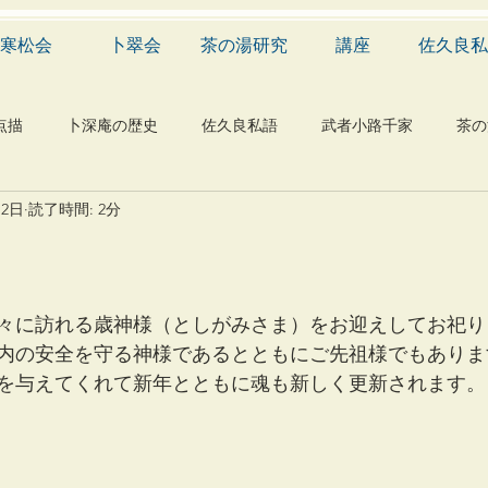
寒松会
卜翠会
茶の湯研究
講座
佐久良私
点描
卜深庵の歴史
佐久良私語
武者小路千家
茶の
月2日
読了時間: 2分
学
有職
民俗
神社
仏教
宗教
工芸
物
植物
自然科学
音楽
メディア
blog
々に訪れる歳神様（としがみさま）をお迎えしてお祀り
内の安全を守る神様であるとともにご先祖様でもありま
を与えてくれて新年とともに魂も新しく更新されます。