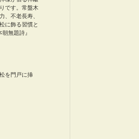
りです。常盤木
力、不老長寿、
松に飾る習慣と
本朝無題詩』
松を門戸に挿