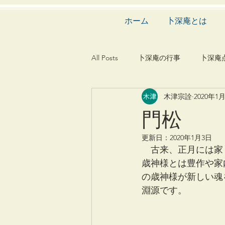
ホーム
卜深庵とは
All Posts
卜深庵の行事
卜深庵
木津宗詮
2020年1
和歌
漢詩
俳諧
文
門松
更新日：
2020年1月3日
茶会
建築
造園
動
　古来、正月には家
歳神様とは豊作や家
の歳神様が新しい魂
淵源です。 