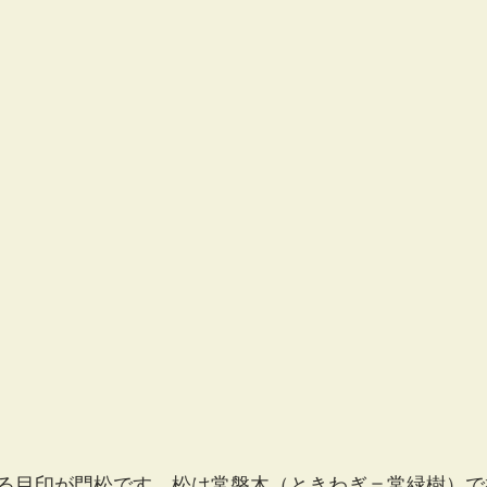
る目印が門松です。松は常磐木（ときわぎ＝常緑樹）で