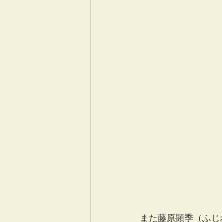
また藤原顕季（ふじ