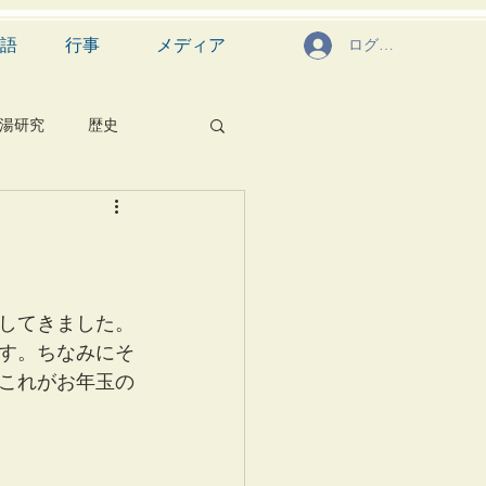
語
行事
メディア
ログイン
湯研究
歴史
菓子
食文化
芸能
茶道具
してきました。
す。ちなみにそ
これがお年玉の