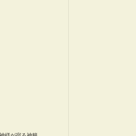
神様が宿る神籬