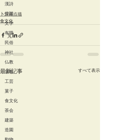
漢詩
俳諧
卜深庵点描
食文化
文学
有職
民俗
神社
仏教
すべて表示
最新記事
宗教
工芸
菓子
食文化
茶会
建築
造園
動物