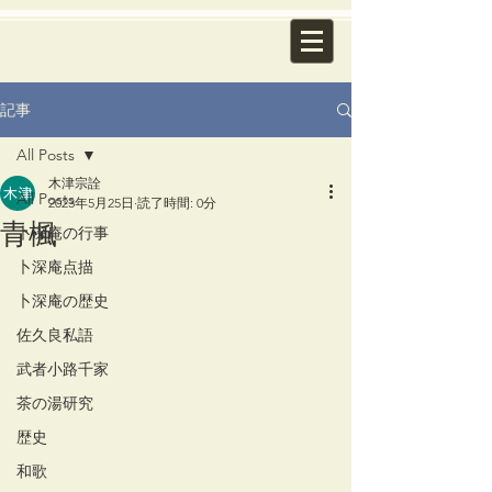
記事
All Posts
木津宗詮
All Posts
2023年5月25日
読了時間: 0分
青楓
卜深庵の行事
卜深庵点描
卜深庵の歴史
佐久良私語
武者小路千家
茶の湯研究
歴史
和歌