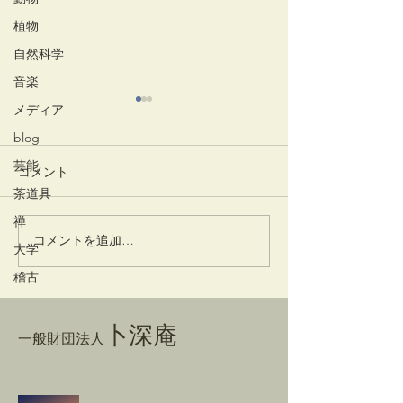
植物
自然科学
音楽
メディア
blog
芸能
コメント
竹蒔絵溜棗
放生会
茶道具
禅
コメントを追加…
大学
稽古
卜深庵
一般財団法人