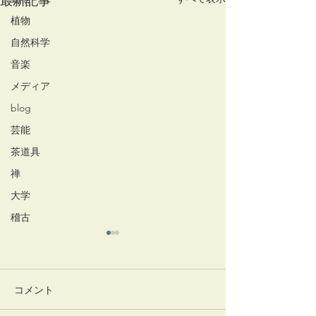
最新記事
植物
自然科学
音楽
メディア
blog
芸能
茶道具
禅
大学
稽古
コメント
一味神水
竹蒔絵溜棗