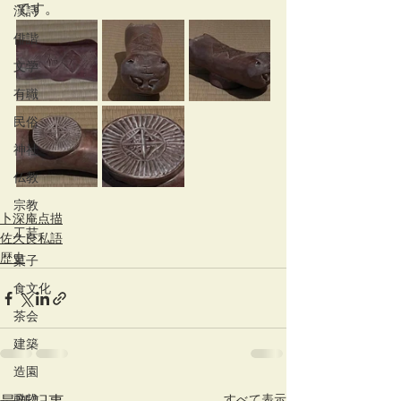
です。
漢詩
俳諧
文学
有職
民俗
神社
仏教
宗教
卜深庵点描
工芸
佐久良私語
歴史
菓子
食文化
茶会
建築
造園
動物
すべて表示