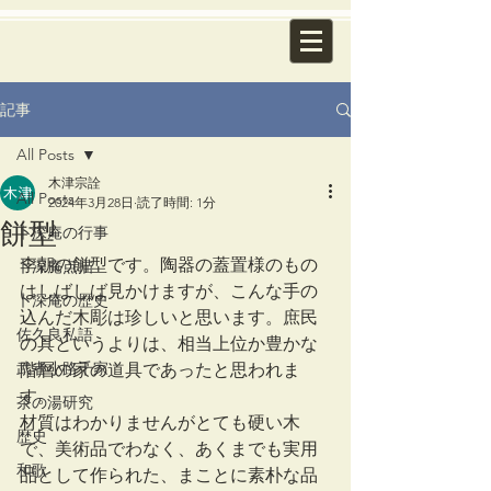
記事
All Posts
木津宗詮
All Posts
2024年3月28日
読了時間: 1分
餅型
卜深庵の行事
李朝の餅型です。陶器の蓋置様のもの
卜深庵点描
はしばしば見かけますが、こんな手の
卜深庵の歴史
込んだ木彫は珍しいと思います。庶民
佐久良私語
の具というよりは、相当上位か豊かな
武者小路千家
階層の家の道具であったと思われま
す。
茶の湯研究
材質はわかりませんがとても硬い木
歴史
で、美術品でわなく、あくまでも実用
和歌
品として作られた、まことに素朴な品