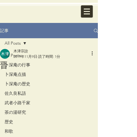
記事
All Posts
木津宗詮
All Posts
2019年11月9日
読了時間: 1分
晋
卜深庵の行事
卜深庵点描
卜深庵の歴史
佐久良私語
武者小路千家
茶の湯研究
歴史
和歌