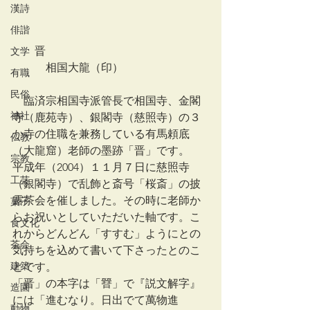
漢詩
俳諧
　　晋
文学
　　　相国大龍（印）
有職
民俗
　臨済宗相国寺派管長で相国寺、金閣
神社
寺（鹿苑寺）、銀閣寺（慈照寺）の３
か寺の住職を兼務している有馬頼底
仏教
（大龍窟）老師の墨跡「晋」です。
宗教
平成年（2004）１１月７日に慈照寺
工芸
（銀閣寺）で乱飾と斎号「桜斎」の披
露茶会を催しました。その時に老師か
菓子
らお祝いとしていただいた軸です。こ
食文化
れからどんどん「すすむ」ようにとの
茶会
気持ちを込めて書いて下さったとのこ
建築
とです。
「晋」の本字は「㬜」で『説文解字』
造園
には「進むなり。日出でて萬物進
動物