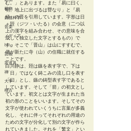
む。」とあります。また「易に曰く、
植物
明、地上に出づるは㬜なり」と『易
経』の晋を引用しています。字形は日
自然科学
＋臸（ジツ・いたる）の会意（二つ以
音楽
上の漢字を組み合わせ、その意味を合
メディア
成して独立した文字とするもの）で
blog
す。そこで「晋山」は山にすすむで、
僧が新たに寺（山）の住職に就任する
芸能
ことです。 
茶道具
白川静は、臸は鏃を表す字で、下は
禅
「日」ではなく鋳こみの流し口を表す
「曰」とし、鏃の鋳型表す字であると
大学
しています。そして「箭」の初文とし
稽古
ています。初文とは文字が生まれた当
初の形のことをいいます。そしてその
文字が使われていくうちに言葉が多義
化し、それに伴ってそれぞれの用途の
ための文字が分化して別の文字が作ら
れていきました。それを「繁文」とい