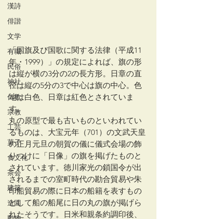
漢詩
俳諧
文学
「国旗及び国歌に関する法律（平成11
有職
年・1999）」の規定によれば、旗の形
民俗
は縦が横の3分の2の長方形。日章の直
神社
径は縦の5分の3で中心は旗の中心。色
仏教
地は白色、日章は紅色とされていま
す。
宗教
丸の原型で最も古いものといわれてい
工芸
るものは、大宝元年（701）の文武天皇
菓子
の正月元旦の朝賀の儀に儀式会場の飾
りつけに「日像」の旗を掲げたものと
食文化
されています。徳川家光の鎖国令が出
茶会
されるまでの室町時代の勘合貿易や朱
建築
印船貿易の際に日本の船籍を表すもの
として船の船尾に日の丸の旗が掲げら
造園
れたそうです。日米和親条約調印後、
動物