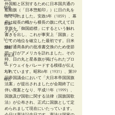
外国船と区別するために日本国共通の
植物
船舶旗（「日本惣船印」）に日の丸を
自然科学
当てられました。安政6年（1859）、幕
府は縦長の幟から横長の旗に代えて日
音楽
章旗を「御国総標」にするという触れ
メディア
書きを出し、これが事実上「国旗」と
blog
しての地位を確立した最初です。日米
修好通商条約の批准書交換のため使節
芸能
団一行がアメリカを訪れました。その
茶道具
時、日の丸と星条旗が掲げられたブロ
禅
ードウェイをパレードする模様が伝え
大学
られています。昭和6年（1931）、第59
回帝国議会において「大日本帝国国旗
稽古
法案」が提出されましたが会期終了に
伴い廃案となり、平成11年（1999）、
国旗及び国歌に関する法律（国旗国歌
法）が公布され、正式に国旗として定
められまして現在にいたっています。
今日は憲法記念日です。憲法は国家の