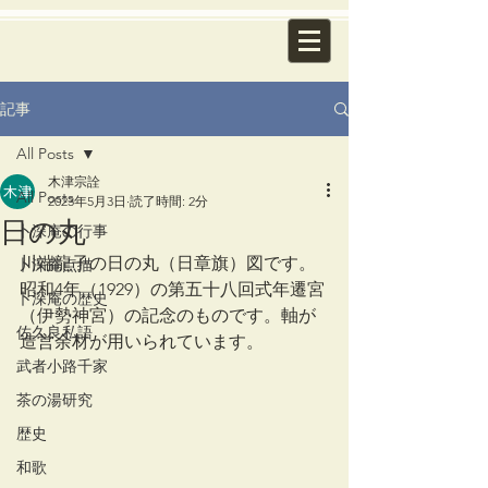
記事
All Posts
木津宗詮
All Posts
2023年5月3日
読了時間: 2分
日の丸
卜深庵の行事
川端龍子の日の丸（日章旗）図です。
卜深庵点描
昭和4年（1929）の第五十八回式年遷宮
卜深庵の歴史
（伊勢神宮）の記念のものです。軸が
佐久良私語
造営余材が用いられています。
武者小路千家
茶の湯研究
歴史
和歌