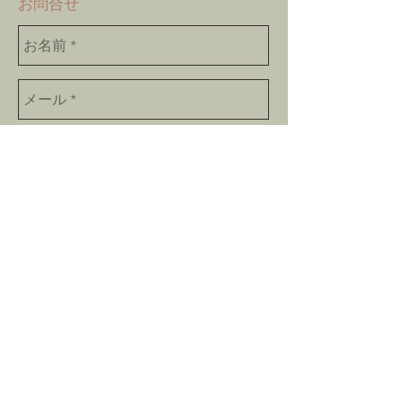
​お問合せ
Send
bokushinan@gmail.com