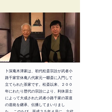
卜深庵木津家は、初代松斎宗詮が武者小
路千家官休庵八代家元一啜斎に入門して
立てられた茶家です。
松斎以来、２００
年にわたり歴代の宗詮により、利休居士
によって大成された武者小路千家の茶道
の道統を継承、伝播してまいりまし
た。
このたび、平成２５年４月に、六代