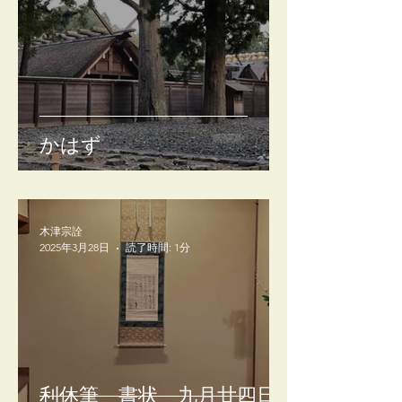
かはず
木津宗詮
2025年3月28日
読了時間: 1分
利休筆 書状 九月廿四日