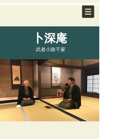
卜深庵
武者小路千家