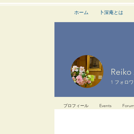
ホーム
卜深庵とは
Reiko 
1
フォロワ
プロフィール
Events
Foru