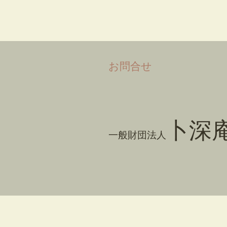
​お問合せ
卜深
一般財団法人