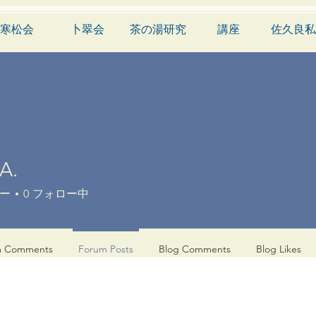
寒松会
卜翠会
茶の湯研究
講座
佐久良私
A.
ー
0
フォロー中
m Comments
Forum Posts
Blog Comments
Blog Likes