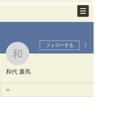
その他
フォローする
和代 晝馬
和代 晝馬