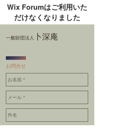
Wix Forumはご利用いた
だけなくなりました
このアプリケーションは廃止されまし
卜深庵
た。コミュニティアプリが必要な場合
一般財団法人
は、Wix Groupsをご利用ください。
​お問合せ