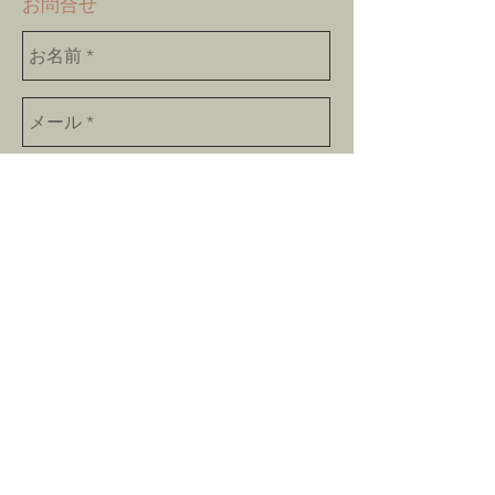
​お問合せ
Send
bokushinan@gmail.com