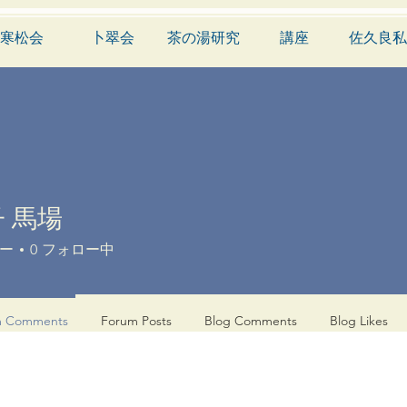
寒松会
卜翠会
茶の湯研究
講座
佐久良私
 馬場
ー
0
フォロー中
m Comments
Forum Posts
Blog Comments
Blog Likes