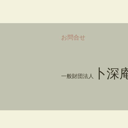
​お問合せ
卜深
一般財団法人