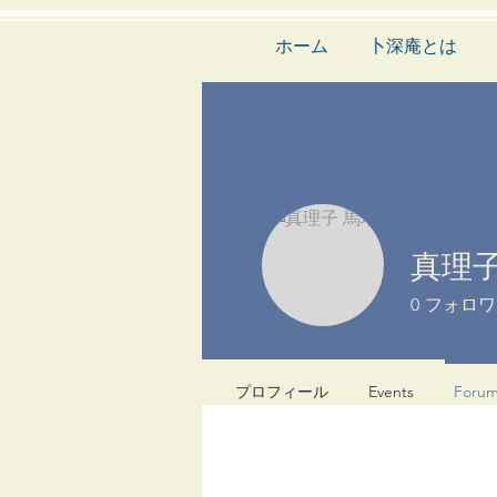
ホーム
卜深庵とは
真理子
0
フォロワ
プロフィール
Events
Foru