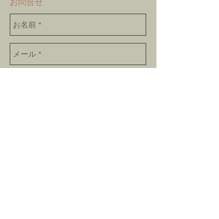
​お問合せ
Send
bokushinan@gmail.com