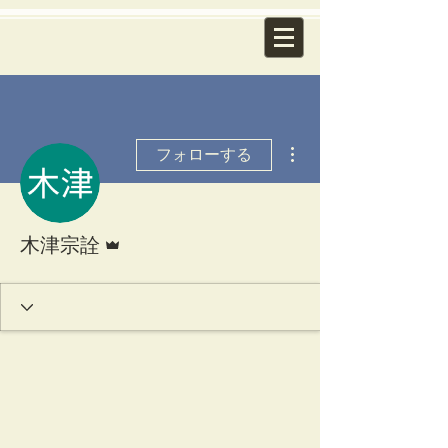
その他
フォローする
管理者
木津宗詮