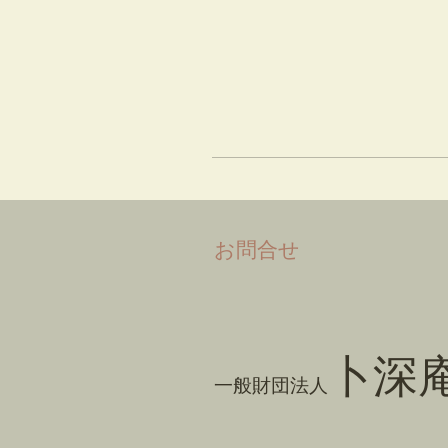
​お問合せ
卜深
一般財団法人