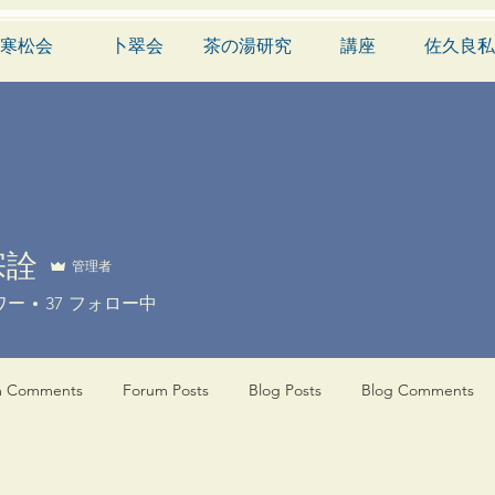
寒松会
卜翠会
茶の湯研究
講座
佐久良私
宗詮
管理者
ワー
37
フォロー中
m Comments
Forum Posts
Blog Posts
Blog Comments