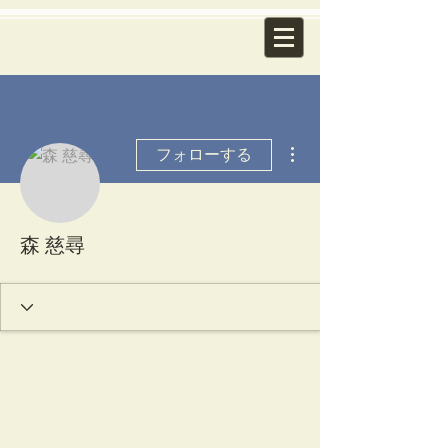
その他
フォローする
森 慈尋