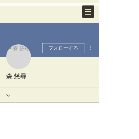
その他
フォローする
森 慈尋