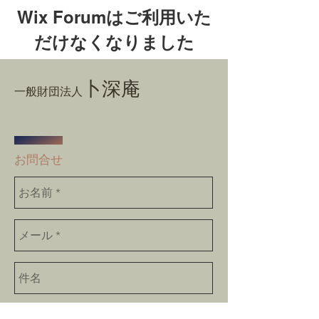
Wix Forumはご利用いた
だけなくなりました
このアプリケーションは廃止されまし
卜深庵
た。コミュニティアプリが必要な場合
一般財団法人
は、Wix Groupsをご利用ください。
​お問合せ