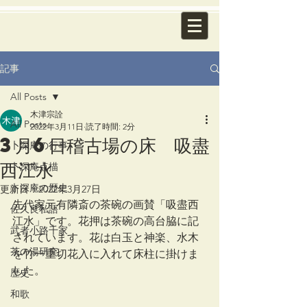
記事
All Posts
木津宗詮
All Posts
2022年3月11日
読了時間: 2分
3月6日稽古場の床 吸盡
卜深庵の行事
西江水
卜深庵点描
卜深庵の歴史
更新日：
2022年3月27日
先代家元有隣斎の茶碗の画賛「吸盡西
佐久良私語
江水」です。花押は茶碗の高台脇に記
武者小路千家
されています。花は白玉と神楽、水木
茶の湯研究
を竹一重切花入に入れて床柱に掛けま
した。
歴史
和歌