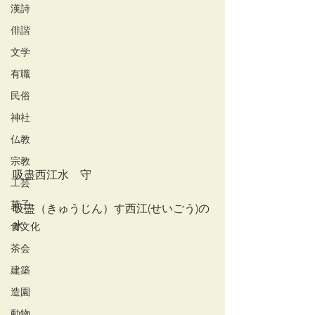
漢詩
俳諧
文学
有職
民俗
神社
仏教
宗教
吸盡西江水　守
工芸
菓子
吸盡（きゅうじん）す西江(せいごう)の
水
食文化
茶会
建築
造園
動物