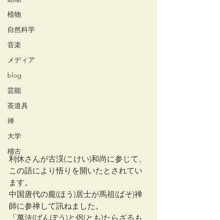
植物
自然科学
音楽
メディア
blog
芸能
茶道具
禅
大学
稽古
利休さんが古渓(こけい)和尚に参じて、
この語により悟りを開いたとされてい
ます。
中国唐代の龐(ほう)居士が馬祖(ばそ)禅
師に参禅して訊ねました。
「萬法(ばんぽう)と侶(とも)たらざるも