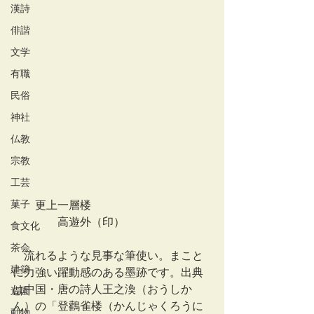
漢詩
俳諧
文学
有職
民俗
神社
仏教
宗教
工芸
菓子
　　更上一層楼
　　　　高遊外（印）
食文化
茶会
　流れるような見事な筆使い。まこと
建築
に力強い躍動感のある墨跡です。出典
は中国・唐の詩人王之渙（おうしか
造園
ん）の「登鸛雀楼（かんじゃくろうに
動物