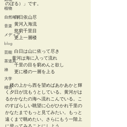
のぼる）」です。
植物
　　白日依山尽
自然科学
　　黄河入海流
音楽
　　慾窮千里目
メディア
　　更上一層楼
blog
　　白日は山に依って尽き
芸能
      黄河は海に入って流れ
茶道具
　　千里の目を窮めんと欲し
禅
　　更に楼の一層を上る
大学
　楼の上から西を望めばあかあかと輝
稽古
く夕日が沈もうとしている。黄河がは
るかかなたの海へ流れこんでいる。こ
のすばらしい眺望に心がひかれ千里の
かなたまでもっと見てみたい。もっと
遠くまで眺めたい。さらにもう一階上
に登ってみることにしよう。