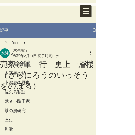
記事
All Posts
木津宗詮
All Posts
2020年2月21日
読了時間: 1分
売茶翁筆一行 更上一層楼
卜深庵の行事
（さらにろうのいっそう
卜深庵点描
をのぼる）
卜深庵の歴史
佐久良私語
武者小路千家
茶の湯研究
歴史
和歌