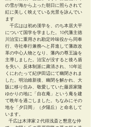
の雪が海から上った朝日に照らされて
紅に美しく映えている光景を詠んでい
ます
　千広はは初め漢学を、のち本居大平
について国学を学ました。10代藩主徳
川治宝に重用され勘定吟味役から同奉
行、寺社奉行兼務へと昇進して藩政改
革の中心人物となり、藩内の尊王論を
主導しました。治宝が没すると後ろ盾
を失い、反体制派に粛清され、10年近
くにわたって紀伊田辺にて幽閉されま
した。明治維新後、幽閉を解かれ、大
阪に移り住み、敬愛していた藤原家隆
ゆかりの地に「自在庵」という庵を建
て晩年を過ごしました。ちなみにその
地を「夕日岡」（夕陽丘）と命名して
います。
   千広は木津家２代得浅斎と懇意な仲