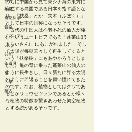
のちに中国から見て東シナ海の東方に
植物
存在する島国である日本を指す語とな
り、「扶桑」とか「夫木（ふぼく）」
自然科学
として日本の別称になったそうです。
音楽
　古代の中国人は不老不死の仙人が棲
メディア
むというユートピアである「蓬莱山(ほ
うらいさん)」にあこがれました。そし
blog
て太陽が毎朝若々しく再生してくると
芸能
いう「扶桑樹」にもあやかろうとしま
茶道具
した。亀の背に乗った蓬莱山の仙人の
ように長生きし、日々新たに昇る太陽
禅
のように若返ることを願い憧れてきた
大学
のです。なお、植物としてはクワであ
稽古
るとかリュウゼツランであるとか様々
な植物の特徴を繋ぎあわせた架空植物
とする説があるそうです。