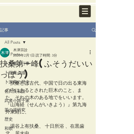
記事
All Posts
木津宗詮
All Posts
2020年2月1日
読了時間: 3分
扶桑第一峰(ふそうだいい
卜深庵の行事
っぽう)
卜深庵点描
卜深庵の歴史
　扶桑とは古代、中国で日の出る東海
の中にあるとされた巨木のこと、ま
佐久良私語
た、それの木のある地でをいいます。
武者小路千家
『山海経（せんがいきよう）』第九海
茶の湯研究
外東経に、
歴史
　湯谷上有扶桑、 十日所浴 、在黒歯
和歌
北、居水中 、