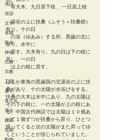
漢詩
　有大木、九日居下枝 、一日居上枝
俳諧
　湯谷の上に扶桑（ふそう＝扶桑樹）
文学
有り。十の日
有職
　の浴（ゆあみ）する所。黑齒の北に
民俗
在り。水中に
　居す。大木有り。九の日は下の枝に
神社
居し、一の日
仏教
　は上の枝に居す。
宗教
工芸
はるか東海の黒歯国の北湯谷の上に扶
桑があり、十の太陽が水浴びをする。
菓子
扶桑の大木は水中にあり、九の太陽は
食文化
その下の枝に、一の太陽が上の枝にあ
茶会
る。中国古代神話では太陽は１０個あ
って１個ずつが扶桑から昇り、ひとつ
建築
帰ってくると次の太陽がまた昇ってゆ
造園
くということが信じられていました。
動物