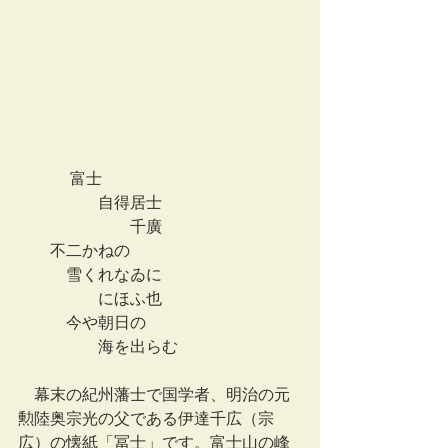
　　     富士
　　　　　自得居士
　　　　　　　千廣
　　不二かねの
　　　雪くれなゐに
　　　　　にほふ也
　　　今や朝日の
　　　　　海を出らむ
　幕末の紀州藩士で国学者、明治の元
勲陸奥宗光の父である伊達千広（宗
広）の懐紙「冨士」です。富士山の峰