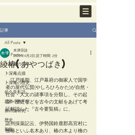
記事
All Posts
木津宗詮
All Posts
2020年4月2日
読了時間: 2分
綾椿(あやつばき)
卜深庵の行事
卜深庵点描
　江戸後期、江戸幕府の御家人で国学
卜深庵の歴史
者の屋代弘賢(やしろひろかた)が自然・
佐久良私語
社会・人文の諸事項を分類し、その起
武者小路千家
源・歴史などを古今の文献をあげて考
証解説した『古今要覧稿』に、
茶の湯研究
歴史
諾州採薬記云、伊勢国鈴鹿郡高宮村に
和歌
檜椿といふ名木あり、椿の木より檜の