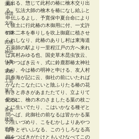
葉出る、惣じて此村の椿に檜木交り出
漢詩
る、弘法大師の檜木を椿になし給ふと
俳諧
申伝ふるよし、予寛保中夏台命により
文学
て彼土に行此椿の木御用に付、一丈許
有職
の木二本を奉りしを吹上御庭に植させ
られしなり、此椿のありし村は東海道
民俗
石薬師の駅より一里程江戸の方へ来れ
神社
ば其村みゆる也、国史草木昆虫攷云、
仏教
あやつばき云々、式に鈴鹿郡椿太神社
あり、今は椿の明神と申ける、友人村
宗教
田春海が記に云、御社の前にいたれば
工芸
かなたこなたにいと陰ふりたる椿の花
菓子
白きと赤きがあまたたてり、立よりて
見るに、檜の木のさましたる葉の枝ご
食文化
とに生いでたり、こはいかなる種ぞと
茶会
問へば、此御社の前なるは皆かかる葉
建築
の生いづめり、こをむかしよりあやつ
造園
ばきとぞいふなる、このうしろなる高
嶺をつばきがたけともいひなべてこの
動物