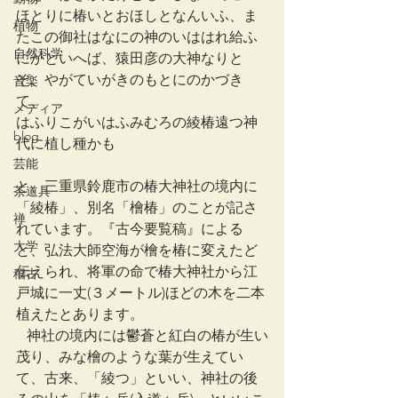
ほとりに椿いとおほしとなんいふ、ま
植物
たこの御社はなにの神のいははれ給ふ
自然科学
にかといへば、猿田彦の大神なりと
ぞ、やがていがきのもとにのかづき
音楽
て、
メディア
はふりこがいはふみむろの綾椿遠つ神
blog
代に植し種かも
芸能
と、三重県鈴鹿市の椿大神社の境内に
茶道具
「綾椿」、別名「檜椿」のことが記さ
禅
れています。『古今要覧稿』による
大学
と、弘法大師空海が檜を椿に変えたど
伝えられ、将軍の命で椿大神社から江
稽古
戸城に一丈(３メートル)ほどの木を二本
植えたとあります。
   神社の境内には鬱蒼と紅白の椿が生い
茂り、みな檜のような葉が生えてい
て、古来、「綾つ」といい、神社の後