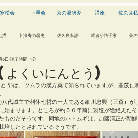
寒松会
卜翠会
茶の湯研究
講座
佐久良私
点描
卜深庵の歴史
佐久良私語
武者小路千家
茶の
2月6日
読了時間: 1分
学
有職
民俗
神社
仏教
宗教
工芸
(よくいにんとう)
物
植物
自然科学
音楽
メディア
blog
んとう)は、ツムラの漢方薬で知られていますが、薏苡仁
。
本)八代城主で利休七哲の一人である細川忠興（三斎）が
に始まります。ところが約５０年前に製造が途絶えたそ
たものだそうです。同地のハトムギは、加藤清正が朝鮮
栽培したとされているそうです。