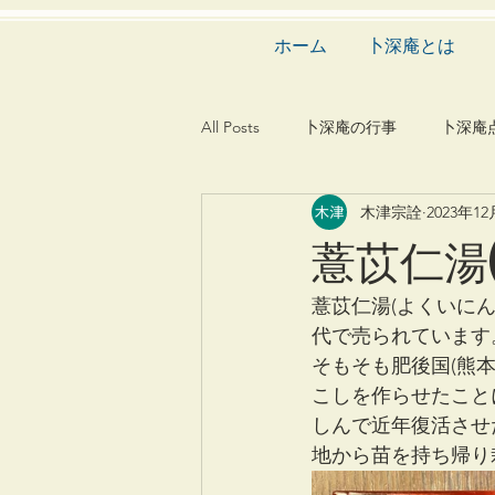
ホーム
卜深庵とは
All Posts
卜深庵の行事
卜深庵
木津宗詮
2023年1
和歌
漢詩
俳諧
文
薏苡仁湯
茶会
建築
造園
動
薏苡仁湯(よくいに
代で売られています
そもそも肥後国(熊
こしを作らせたこと
しんで近年復活させ
地から苗を持ち帰り