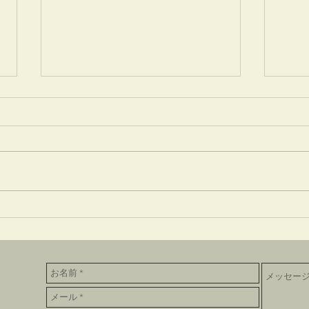
放生
井でし月かも