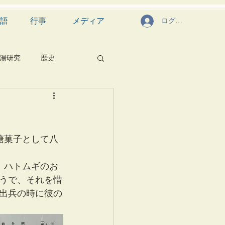
語
行事
メディア
ログイン
湯研究
歴史
菓子
食文化
芸能
茶道具
糖菓子として八
、ハトムギのお
うで、それを惜
出兵の時に彼の