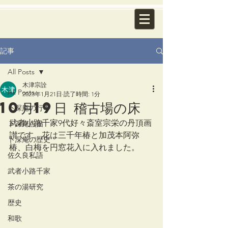
記事
All Posts
木津宗詮
All Posts
2023年1月21日
読了時間: 1分
10月19日 稽古場の床
卜深庵の行事
武者小路千家9代好々斎室宗栄の丹頂画
卜深庵点描
讃です。花は三千年椿と加茂本阿弥
卜深庵の歴史
椿、白梅を円窓花入に入れました。
佐久良私語
武者小路千家
茶の湯研究
歴史
和歌