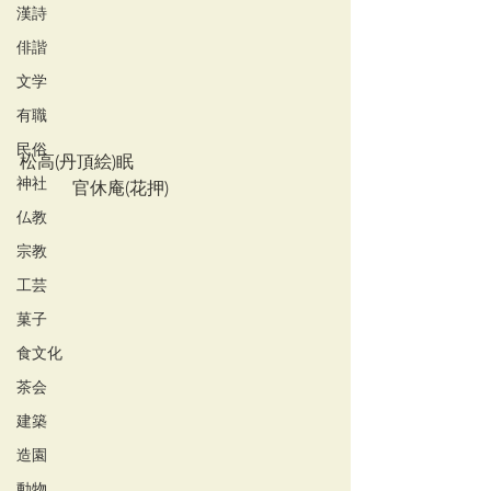
漢詩
俳諧
文学
有職
民俗
松高(丹頂絵)眠
神社
　　　官休庵(花押)
仏教
宗教
工芸
菓子
食文化
茶会
建築
造園
動物