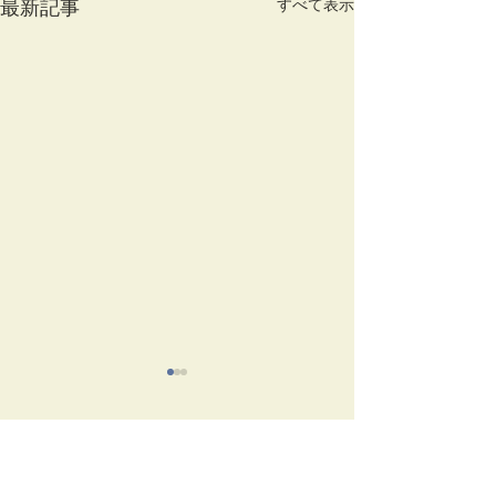
すべて表示
最新記事
コメント
竹蒔絵溜棗
放生会