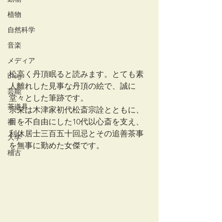
植物
自然科学
音楽
メディア
松高く丹頂眠ると読みます。とても素
blog
人離れした見事な丹頂の絵で、誠に
芸能
堂々とした筆跡です。
茶道具
宗栄は木津家初代松斎宗詮とともに、
目を不自由にした10代以心斎を支え、
禅
利休居士三百五十回忌とその追善茶事
大学
を無事に勤めた女傑です。
稽古