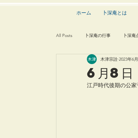
ホーム
卜深庵とは
All Posts
卜深庵の行事
卜深庵
木津宗詮
2023年6
和歌
漢詩
俳諧
文
6月8日
茶会
建築
造園
動
江戸時代後期の公家