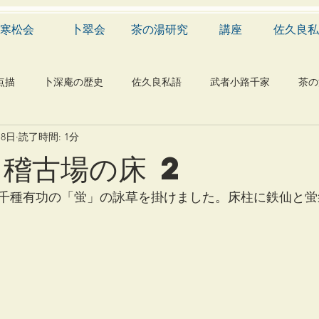
寒松会
卜翠会
茶の湯研究
講座
佐久良私
点描
卜深庵の歴史
佐久良私語
武者小路千家
茶の
月8日
読了時間: 1分
学
有職
民俗
神社
仏教
宗教
工芸
 稽古場の床 2
物
植物
自然科学
音楽
メディア
blog
千種有功の「蛍」の詠草を掛けました。床柱に鉄仙と蛍