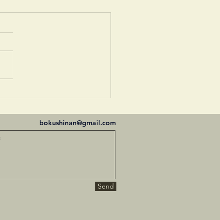
し月かも
bokushinan@gmail.com
Send