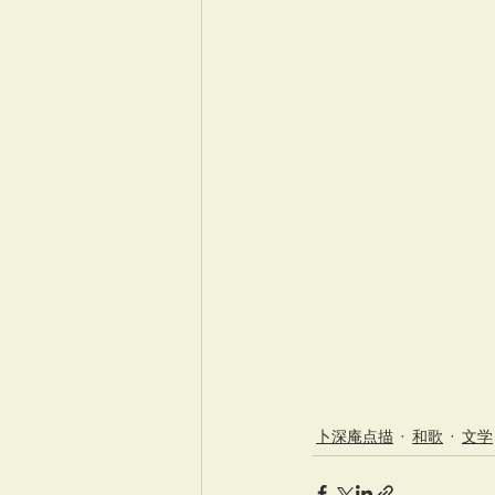
卜深庵点描
和歌
文学