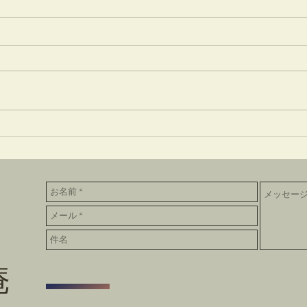
竹蒔絵溜棗
井で
庵