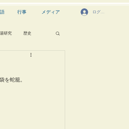
語
行事
メディア
ログイン
湯研究
歴史
菓子
食文化
芸能
茶道具
袋を蛇籠。