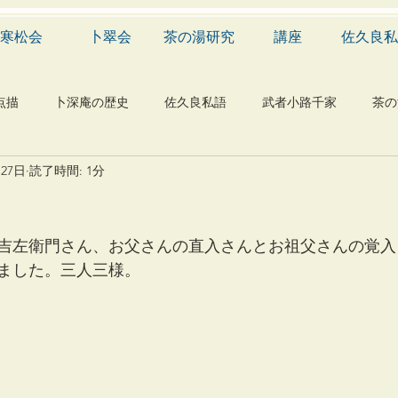
寒松会
卜翠会
茶の湯研究
講座
佐久良私
点描
卜深庵の歴史
佐久良私語
武者小路千家
茶の
月27日
読了時間: 1分
学
有職
民俗
神社
仏教
宗教
工芸
物
植物
自然科学
音楽
メディア
blog
た吉左衛門さん、お父さんの直入さんとお祖父さんの覚
ました。三人三様。