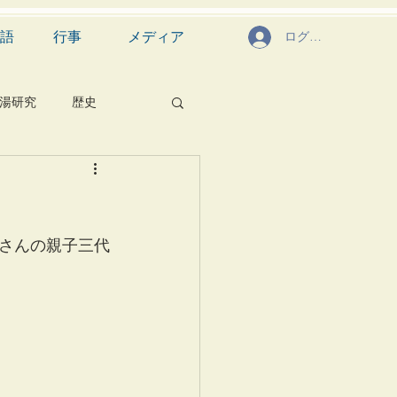
語
行事
メディア
ログイン
湯研究
歴史
菓子
食文化
芸能
茶道具
入さんの親子三代