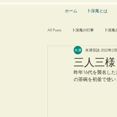
ホーム
卜深庵とは
All Posts
卜深庵の行事
卜深庵
木津宗詮
2022年2
和歌
漢詩
俳諧
文
三人三様
茶会
建築
造園
動
昨年16代を襲名し
の茶碗を初釜で使い