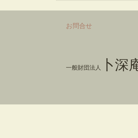
​お問合せ
卜深
一般財団法人