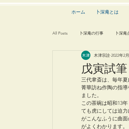
ホーム
卜深庵とは
All Posts
卜深庵の行事
卜深庵
木津宗詮
2022年2
和歌
漢詩
俳諧
文
戊寅試筆
茶会
建築
造園
動
三代聿斎は、毎年夏
菁華訪ね作陶の指導
ました。
この茶碗は昭和13年
ても虎にしては迫力
がこんなふうに曲面
がよくわかります。