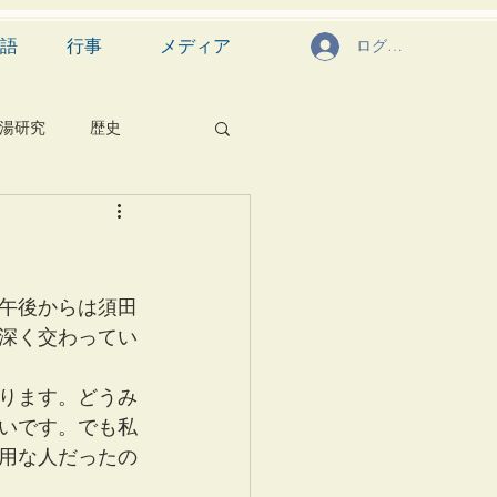
語
行事
メディア
ログイン
湯研究
歴史
菓子
食文化
芸能
茶道具
午後からは須田
深く交わってい
なります。どうみ
いです。でも私
用な人だったの