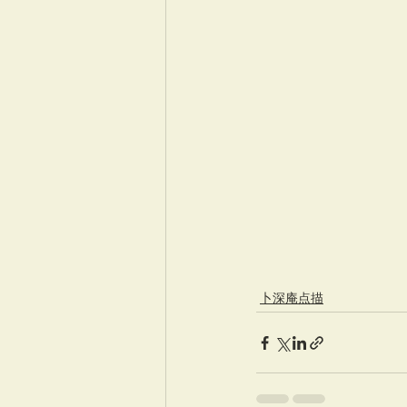
卜深庵点描