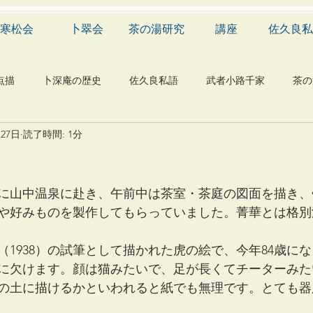
寒松会
卜翠会
茶の湯研究
講座
佐久良私
点描
卜深庵の歴史
佐久良私語
武者小路千家
茶の
月27日
読了時間: 1分
学
有職
民俗
神社
仏教
宗教
工芸
物
植物
自然科学
音楽
メディア
blog
に山中温泉に赴き、午前中は茶室・茶庭の図面を描き、
や好みものを製作してもらっていました。菁華とは格別
（1938）の試筆として描かれた虎の絵で、今年84歳に
に欠けます。顔は猫みたいで、足が長くてチーターみた
の土に描けるかといわれると紙でも無理です。とても器